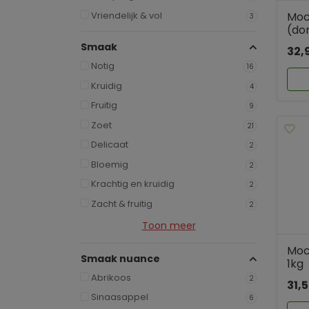
Vriendelijk & vol
Moc
3
(do
Smaak
32,
Notig
16
Kruidig
4
Fruitig
9
Zoet
21
Delicaat
2
Bloemig
2
Krachtig en kruidig
2
Zacht & fruitig
2
Toon meer
Moc
Smaak nuance
1kg
Abrikoos
2
31,
Sinaasappel
6