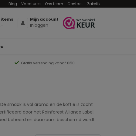
Blog
Vacatures
Ons team
Contact
Zakelijk
 items
Mijn account
,-
Inloggen
es
Gratis verzending vanaf €50,-
 De smaak is vol aroma en de koffie is zacht
rtificeerd door het Rainforest Alliance Label.
it goed beheerd en duurzaam beschermd wordt.