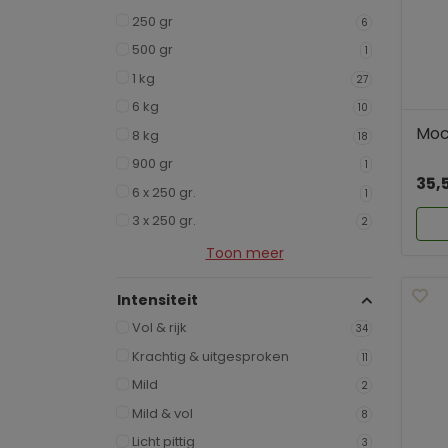
250 gr
6
500 gr
1
1 kg
27
6 kg
10
Mocc
8 kg
18
900 gr
1
35,
6 x 250 gr.
1
3 x 250 gr.
2
Toon meer
Intensiteit
Vol & rijk
34
Krachtig & uitgesproken
11
Mild
2
Mild & vol
8
Licht pittig
3