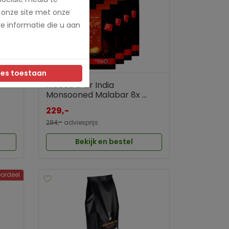
 onze site met onze
e informatie die u aan
les toestaan
Mocca d’Or India
Monsooned Malabar 8x ...
229,-
284,-
adviesprijs
Bekijk en bestel
ordeel