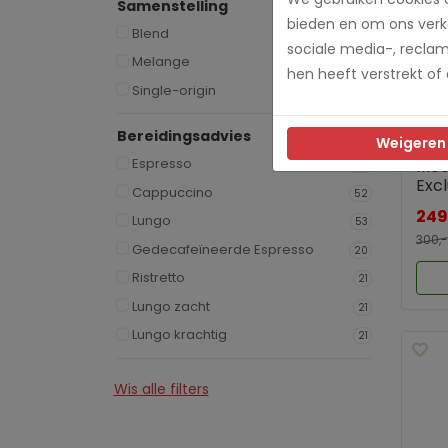
Samenstelling
bieden en om ons verke
Blend
33
sociale media-, recla
Melange
6
hen heeft verstrekt of
Single-origin
13
Bereidingsadvies
Weigeren
Espresso
Moc
62
Excl
Cappuccino
52
249
Lungo
53
300,-
Gedecafeïneerde Espresso
20
Ristretto
21
Lungo zacht
21
Lungo krachtig
21
Wis alle filters