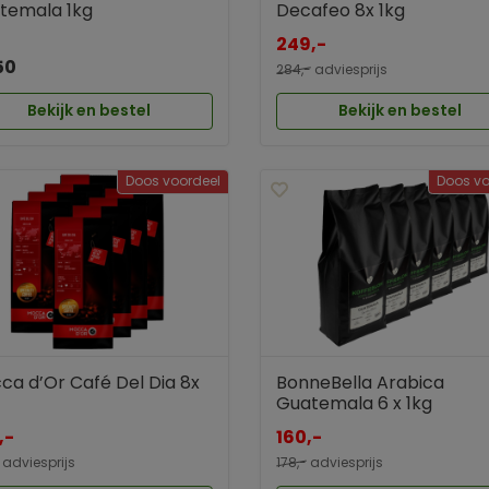
temala 1kg
Decafeo 8x 1kg
249,-
50
284,-
adviesprijs
Bekijk en bestel
Bekijk en bestel
Doos voordeel
Doos vo
ca d’Or Café Del Dia 8x
BonneBella Arabica
Guatemala 6 x 1kg
,-
160,-
adviesprijs
178,-
adviesprijs