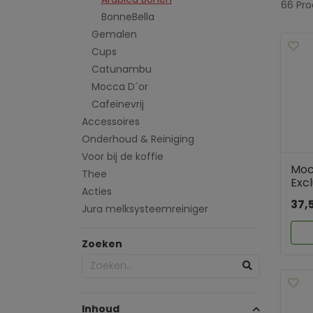
66 Pr
BonneBella
Gemalen
Cups
Catunambu
Mocca D´or
Cafeïnevrij
Accessoires
Onderhoud & Reiniging
Voor bij de koffie
Moc
Thee
Excl
Acties
37,
Jura melksysteemreiniger
Zoeken
Inhoud