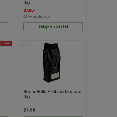
1kg
249,-
284,-
adviesprijs
Bekijk en bestel
ordeel
BonneBella Arabica Monaco
1kg
27,50