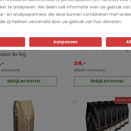
er te analyseren. We delen ook informatie over uw gebruik van
me- en analysepartners, die deze kunnen combineren met ander
 die zij hebben verzameld door uw gebruik van hun diensten.
Aanpassen
Al
ca d’Or Espresso
Mocca d’Or Sicilia 8x 1kg
usivo 8x 1kg
,-
219,-
adviesprijs
263,60
adviesprijs
Bekijk en bestel
Bekijk en bestel
Doos vo