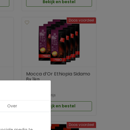
Bekijk en bestel
Doos voordeel
Mocca d’Or Ethiopia Sidamo
8x 1kg
229,-
284,-
adviesprijs
Over
Bekijk en bestel
ordeel
Doos voordeel
sociale media te