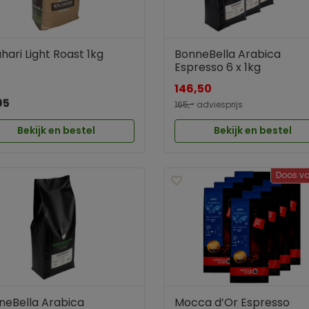
hari Light Roast 1kg
BonneBella Arabica
Espresso 6 x 1kg
146,50
95
165,-
adviesprijs
Bekijk en bestel
Bekijk en bestel
Doos vo
neBella Arabica
Mocca d’Or Espresso