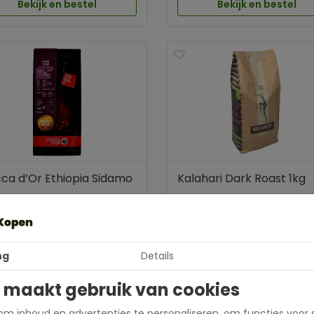
Bekijk en bestel
Bekijk en bestel
ca d’Or Ethiopia Sidamo
Kalahari Dark Roast 1kg
50
27,95
ng
Details
Bekijk en bestel
Bekijk en bestel
 maakt gebruik van cookies
Doos voordeel
Doos vo
m inhoud en advertenties te personaliseren, om functies voor 