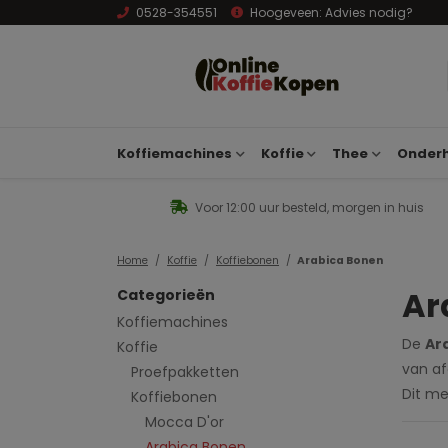
0528-354551
Hoogeveen:
Advies nodig?
Koffiemachines
Koffie
Thee
Onderh
Voor 12:00 uur besteld, morgen in huis
Home
Koffie
Koffiebonen
Arabica Bonen
Ar
Categorieën
Koffiemachines
De
Ar
Koffie
van af
Proefpakketten
Dit me
Koffiebonen
Mocca D'or
Arabica Bonen