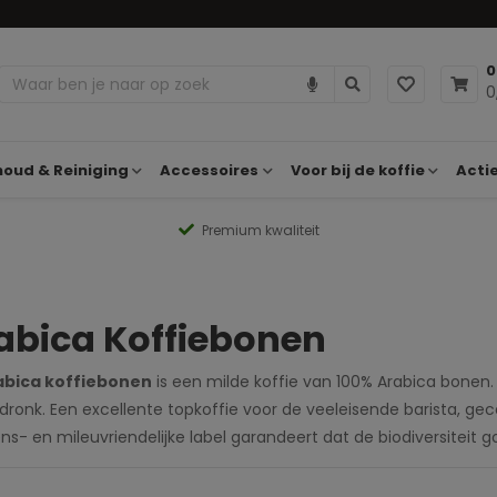
0
0
oud & Reiniging
Accessoires
Voor bij de koffie
Acti
Premium kwaliteit
abica Koffiebonen
abica koffiebonen
is een milde koffie van 100% Arabica bonen.
dronk. Een excellente topkoffie voor de veeleisende barista, gece
ns- en mileuvriendelijke label garandeert dat de biodiversite