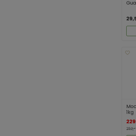
Gua
29,
Moc
1kg
229
252,-