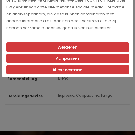
om ons verkeer te analyseren. We delen ook informatie over
uw gebruik van onze site met onze sociale media-, reclame-
Krachtig & uitgesproken
Intensiteit
en analysepartners, die deze kunnen combineren met
andere informatie die u aan hen heeft verstrekt of die zij
Notig, Krachtig, Vol
Smaak
hebben verzameld door uw gebruik van hun diensten.
Karamel, Gember, Walnoot
Smaak nuance
Weigeren
Aanpassen
100% Arabica
Arabica-Robusta
Alles toestaan
Blend
Samenstelling
Espresso, Cappuccino, Lungo
Bereidingsadvies