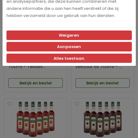
en analysepartners, die deze kunnen combineren met
andere informatie die u aan hen heeft verstrekt of die zij
hebben verzameld door uw gebruik van hun diensten.
Weigeren
Aanpassen
Alles toestaan
Koffiesiroop Amandel 6x
Koffiesiroop Karamel
700ml - Teisseir...
zeezout 6x 700ml - ...
Bekijk en bestel
Bekijk en bestel