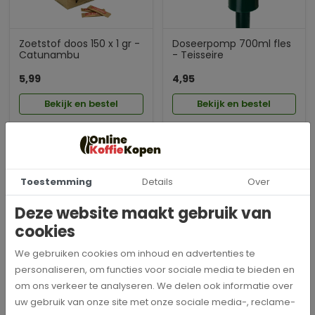
Zoetstof doos 150 x 1 gr -
Doseerpomp 700ml fles
Catunambu
- Teisseire
5,99
4,95
Bekijk en bestel
Bekijk en bestel
Toestemming
Details
Over
Deze website maakt gebruik van
cookies
Mocca D’or suiker Sticks |
Mocca D'or melkcups |
We gebruiken cookies om inhoud en advertenties te
500 Stuks
200 Stuks
personaliseren, om functies voor sociale media te bieden en
12,28
17,95
om ons verkeer te analyseren. We delen ook informatie over
uw gebruik van onze site met onze sociale media-, reclame-
Bekijk en bestel
Bekijk en bestel