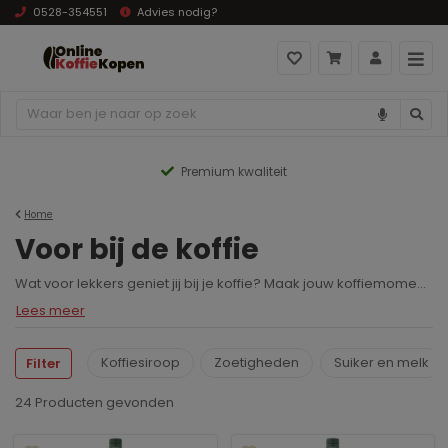
0528-354551
Advies nodig?
js hoog naar laag
Premium kwaliteit
Home
Voor bij de koffie
Wat voor lekkers geniet jij bij je koffie? Maak jouw koffiemoment compleet met een heerlijke traktatie. Bij Onlinekoffiekopen hebben we een breed assortiment producten die jouw koffiebeleving naar een hoger niveau tillen. Kies je voor siroop, een koekje, een stukje nougat, of misschien wel alles
Lees meer
Koffiesiroop
Zoetigheden
Suiker en melk
Filter
24 Producten
gevonden