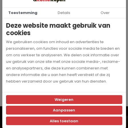
Elke dispenser bevat 150 zakjes zoetstof.
Toestemming
Details
Over
Deze website maakt gebruik van
Specificaties
cookies
zoe-catzoe150
Artikelnummer
We gebruiken cookies om inhoud en advertenties te
personaliseren, om functies voor sociale media te bieden en
om ons verkeer te analyseren. We delen ook informatie over
Catunambu
Merk
uw gebruik van onze site met onze sociale media-, reclame-
en analysepartners, die deze kunnen combineren met
150 stuks
Inhoud
andere informatie die u aan hen heeft verstrekt of die zij
hebben verzameld door uw gebruik van hun diensten.
Weigeren
Aanpassen
Wil je op de hoogte blijven? Schrijf je dan in voor onze
digitale nieuwsbrief!
Alles toestaan
Inschrijven