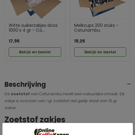
Witte suikerzakjes doos
Melkcups 200 stuks -
1000 x 4 gr - Ca...
Catunambu
17,95
19,25
Bekijk en bestel
Bekijk en bestel
Beschrijving
De
zoetstof
van Catunambu heeft een natuurlijke smaak. Elk
zakje is voorzien van 1 gr zoetstof dat gelijk staat aan 10 gr
suiker.
Zoetstof zakjes
De zoetstof wordt geleverd in een mooie kartonnen dispenser.