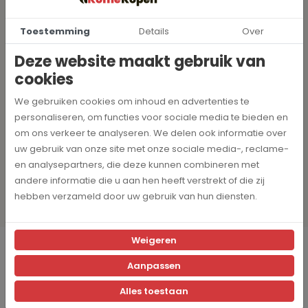
Toestemming
Details
Over
Deze website maakt gebruik van
Interessant
cookies
We gebruiken cookies om inhoud en advertenties te
Home
personaliseren, om functies voor sociale media te bieden en
om ons verkeer te analyseren. We delen ook informatie over
uw gebruik van onze site met onze sociale media-, reclame-
en analysepartners, die deze kunnen combineren met
Blog
andere informatie die u aan hen heeft verstrekt of die zij
hebben verzameld door uw gebruik van hun diensten.
Weigeren
Gerelateerde pagina's
Aanpassen
Alles toestaan
Home