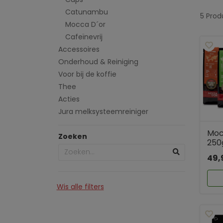
Catunambu
5 Pro
Mocca D´or
Cafeïnevrij
Accessoires
Onderhoud & Reiniging
Voor bij de koffie
Thee
Acties
Jura melksysteemreiniger
Moc
Zoeken
250
49,
Wis alle filters