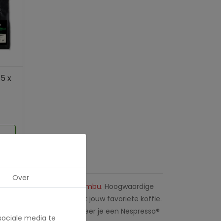
5 x
Over
neKoffieKopen
en
Catunambu
. Hoogwaardige
et het aanbod en ontdek jouw favoriete koffie.
offie-experts. Zelfs wanneer je een Nespresso®
sociale media te