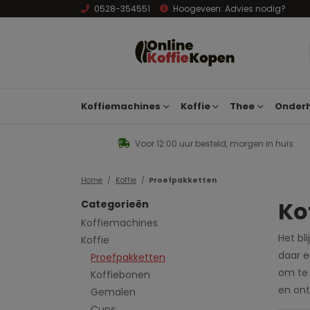
0528-354551
Hoogeveen:
Advies nodig?
Koffiemachines
Koffie
Thee
Onderh
Voor 12:00 uur besteld, morgen in huis
Home
Koffie
Proefpakketten
Ko
Categorieën
Koffiemachines
Het bl
Koffie
daar e
Proefpakketten
om te 
Koffiebonen
en ont
Gemalen
Cups