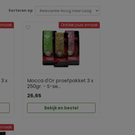
Sorteren op
 smaak
Ontdek jouw smaak
3 x
Mocca d'Or proefpakket 3 x
250gr. - S-se...
26,65
Bekijk en bestel
 smaak