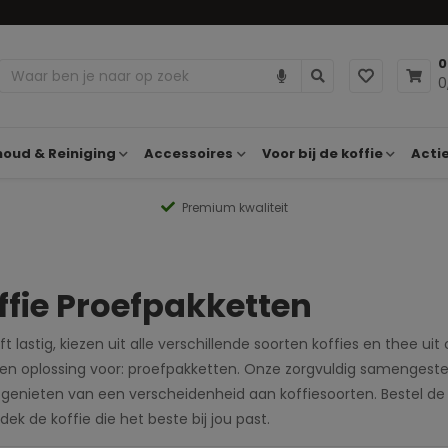
0
0
oud & Reiniging
Accessoires
Voor bij de koffie
Acti
Premium kwaliteit
ffie Proefpakketten
ijft lastig, kiezen uit alle verschillende soorten koffies en thee u
en oplossing voor: proefpakketten. Onze zorgvuldig samengest
genieten van een verscheidenheid aan koffiesoorten. Bestel de
dek de koffie die het beste bij jou past.