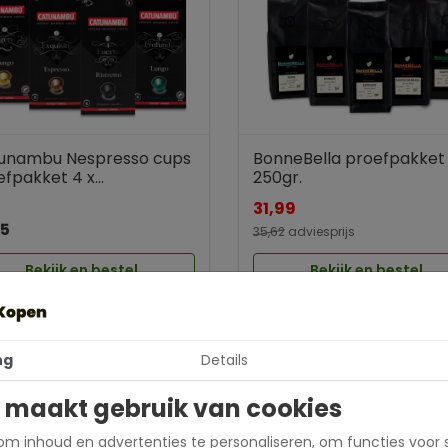
unambu Nespresso cups
BonneBella proefpakket 
fpakket 4 x...
250gr.
31,99
95
35,62
adviesprijs
Bekijk en bestel
Bekijk en bestel
ng
Details
 assortiment vind je koffie proefpakketten van
Mocca d'Or
,
Onli
 maakt gebruik van cookies
merken die alleen gaan voor de beste kwaliteit. Experimenteer m
ffie proefpakketten
zijn zorgvuldig samengesteld door onze k
m inhoud en advertenties te personaliseren, om functies voor 