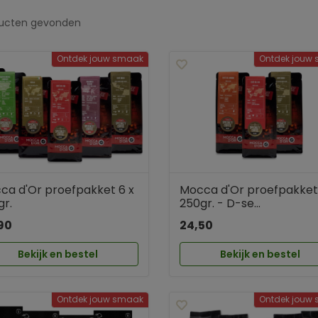
ducten
gevonden
Ontdek jouw smaak
Ontdek jouw
ca d'Or proefpakket 6 x
Mocca d'Or proefpakket 
gr.
250gr. - D-se...
90
24,50
Bekijk en bestel
Bekijk en bestel
Ontdek jouw smaak
Ontdek jouw