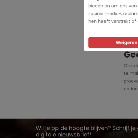
appara
bieden en om ons verke
Ont
sociale media-, recla
hen heeft verstrekt of
Bij ie
kiezen
geschi
Weigeren
Ge
Onze k
te mak
proeve
cadeau
Wil je op de hoogte blijven? Schrijf j
digitale nieuwsbrief!