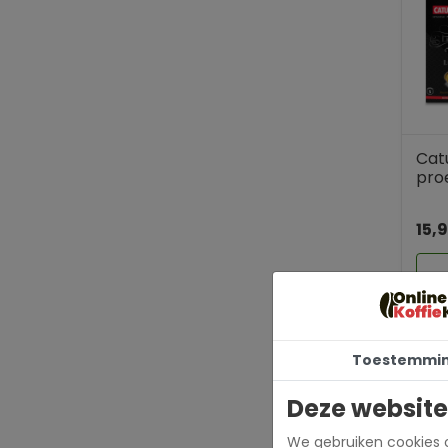
Cat
proe
15,
Toestemmi
In het
Deze website
koffie
De
ko
We gebruiken cookies o