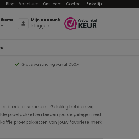
Blog
Vacatures
Ons team
Contact
Zakelijk
 items
Mijn account
,-
Inloggen
es
Gratis verzending vanaf €50,-
it ons brede assortiment. Gelukkig hebben wij
elde proefpakketten bieden jou de gelegenheid
 koffie proefpakketten van jouw favoriete merk