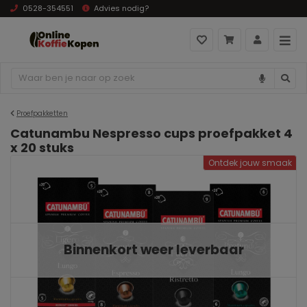
0528-354551
Advies nodig?
Proefpakketten
Catunambu Nespresso cups proefpakket 4
x 20 stuks
Ontdek jouw smaak
Binnenkort weer leverbaar