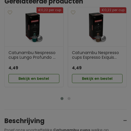
Gerelateerde producten
€0,22 per cup
€0,22 per cup
Catunambu Nespresso
Catunambu Nespresso
cups Lungo Profundo ...
cups Espresso Exquis...
4,49
4,49
Bekijk en bestel
Bekijk en bestel
Beschrijving
Proef onze voortreffelijke
Catunambu cups
welke op