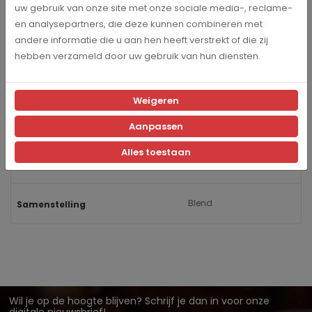
uw gebruik van onze site met onze sociale media-, reclame-
en analysepartners, die deze kunnen combineren met
andere informatie die u aan hen heeft verstrekt of die zij
Specificaties
hebben verzameld door uw gebruik van hun diensten.
1004848
Artikelnummer
Weigeren
Catunambu
Merk
Aanpassen
Alles toestaan
80 stuks
Inhoud
Blend
Samenstelling
Wil je op de hoogte blijven? Schrijf je dan in voor onze