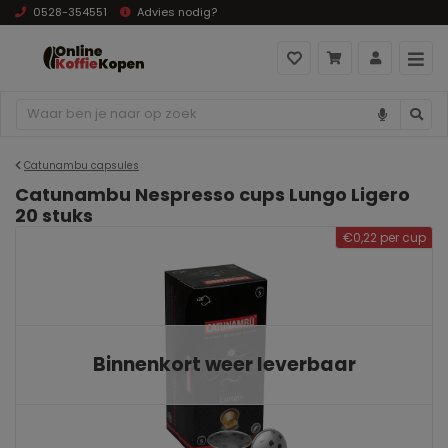
0528-354551
Advies nodig?
Catunambu capsules
Catunambu Nespresso cups Lungo Ligero
20 stuks
€0,22 per cup
Binnenkort weer leverbaar