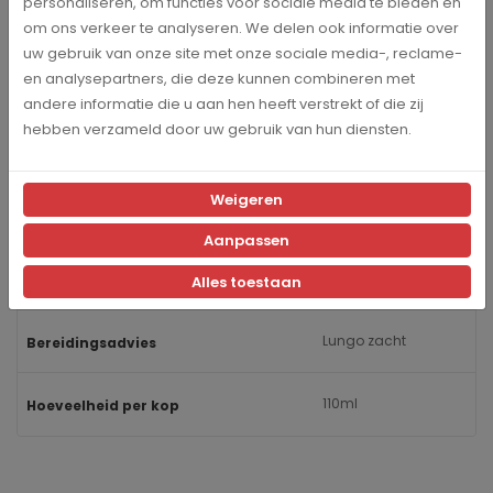
personaliseren, om functies voor sociale media te bieden en
Catunambu
om ons verkeer te analyseren. We delen ook informatie over
Merk
uw gebruik van onze site met onze sociale media-, reclame-
en analysepartners, die deze kunnen combineren met
20 stuks
Inhoud
andere informatie die u aan hen heeft verstrekt of die zij
hebben verzameld door uw gebruik van hun diensten.
5
Intensiteit
Weigeren
Fruitig, Zoet
Smaak
Aanpassen
Blend
Samenstelling
Alles toestaan
Lungo zacht
Bereidingsadvies
110ml
Hoeveelheid per kop