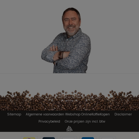
Sitemap
Algemene voorwaarden Webshop OnlineKoffieKopen
Disclaimer
Privacybeleid
Onze prijzen zijn incl. btw