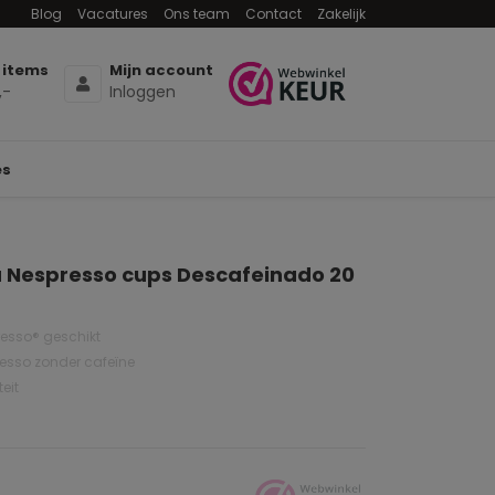
Blog
Vacatures
Ons team
Contact
Zakelijk
 items
Mijn account
,-
Inloggen
es
Nespresso cups Descafeinado 20
esso® geschikt
resso zonder cafeïne
eit