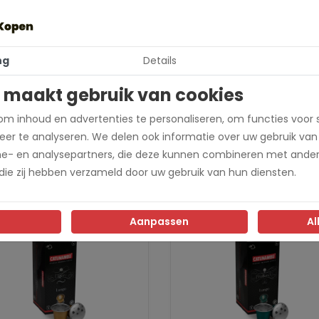
ocolade
ng
Details
end
 maakt gebruik van cookies
decafeïneerde Espresso
m inhoud en advertenties te personaliseren, om functies voor 
ml
er te analyseren. We delen ook informatie over uw gebruik van
me- en analysepartners, die deze kunnen combineren met ander
 die zij hebben verzameld door uw gebruik van hun diensten.
Aanpassen
Al
€0,22 per cup
€0,22 p