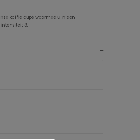
anse koffie cups waarmee u in een
ntensiteit 8.