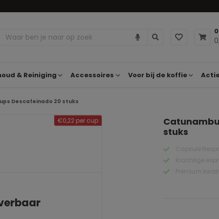
0
0
oud & Reiniging
Accessoires
Voor bij de koffie
Acti
ps Descafeinado 20 stuks
Catunambu 
€0,22 per cup
stuks
Capsule Nespr
Krachtige esp
Premium kwalit
everbaar