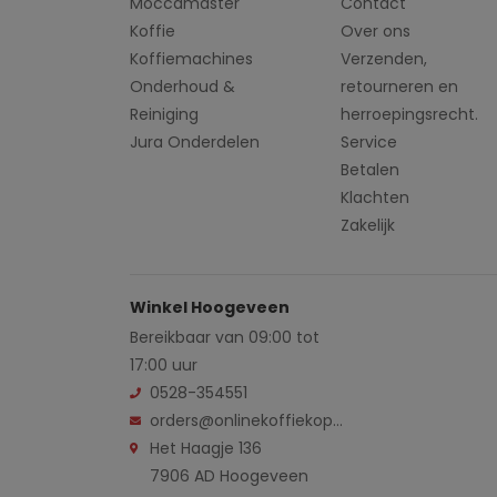
Moccamaster
Contact
Koffie
Over ons
Koffiemachines
Verzenden,
Onderhoud &
retourneren en
Reiniging
herroepingsrecht.
Jura Onderdelen
Service
Betalen
Klachten
Zakelijk
Winkel Hoogeveen
Bereikbaar van 09:00 tot
17:00 uur
0528-354551
orders@onlinekoffiekopen.nl
Het Haagje 136
7906 AD Hoogeveen