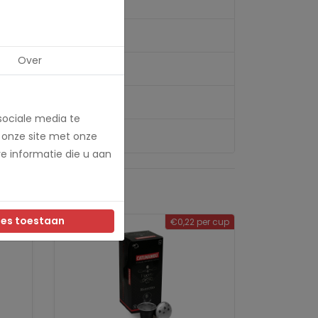
Over
sociale media te
 onze site met onze
e informatie die u aan
les toestaan
er cup
€0,22 per cup