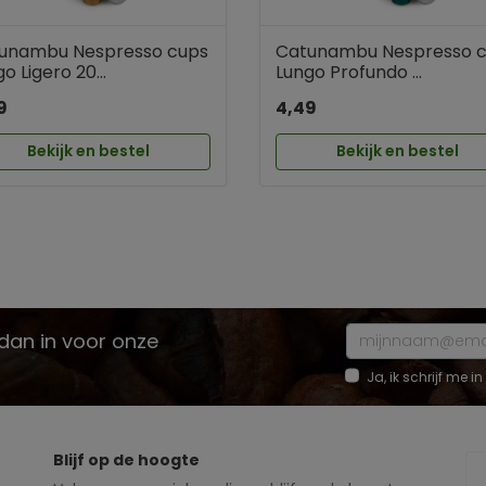
unambu Nespresso cups
Catunambu Nespresso 
o Ligero 20...
Lungo Profundo ...
9
4,49
Bekijk en bestel
Bekijk en bestel
e dan in voor onze
Ja, ik schrijf me
Blijf op de hoogte