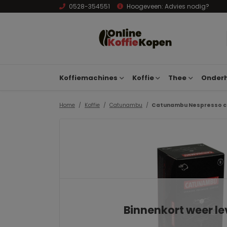
0528-354551
Hoogeveen:
Advies nodig?
Koffiemachines
Koffie
Thee
Onderh
Home
Koffie
Catunambu
Catunambu Nespresso cu
Binnenkort weer l