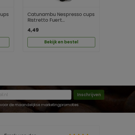
cups
Catunambu Nespresso cups
Ristretto Fuert...
4,49
Bekijk en bestel
Inschrijven
 in voor de maandelijkse marketingpromoties