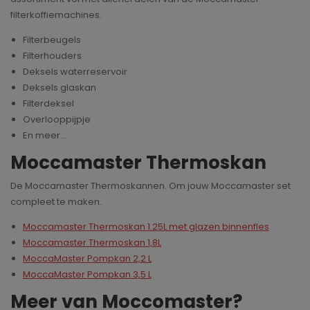
filterkoffiemachines.
Filterbeugels
Filterhouders
Deksels waterreservoir
Deksels glaskan
Filterdeksel
Overlooppijpje
En meer...
Moccamaster Thermoskan
De Moccamaster Thermoskannen. Om jouw Moccamaster set
compleet te maken.
Moccamaster Thermoskan 1.25L met glazen binnenfles
Moccamaster Thermoskan 1,8L
MoccaMaster Pompkan 2,2 L
MoccaMaster Pompkan 3,5 L
Meer van Moccomaster?