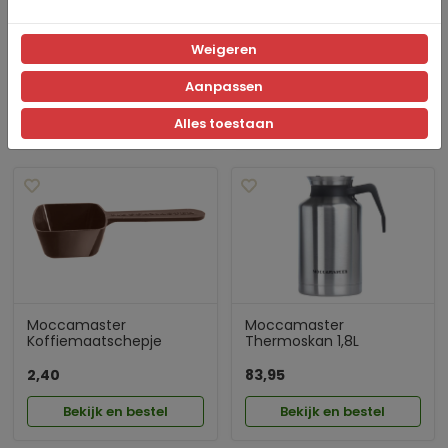
Moccamaster
Moccamaster
Filterhouder model 68
Filterhouder wit hoge
Weigeren
Zwart
rand
9,95
9,50
Aanpassen
Bekijk en bestel
Bekijk en bestel
Alles toestaan
Moccamaster
Moccamaster
Koffiemaatschepje
Thermoskan 1,8L
2,40
83,95
Bekijk en bestel
Bekijk en bestel