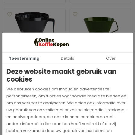
Moccamaster
Moccamaster
Toestemming
Details
Over
Filterhouder met
Filterhouder model 68
druppelstop
Groen
Deze website maakt gebruik van
15,50
9,95
cookies
Bekijk en bestel
Bekijk en bestel
We gebruiken cookies om inhoud en advertenties te
personaliseren, om functies voor sociale media te bieden en
om ons verkeer te analyseren. We delen ook informatie over
uw gebruik van onze site met onze sociale media-, reclame-
en analysepartners, die deze kunnen combineren met
andere informatie die u aan hen heeft verstrekt of die zij
hebben verzameld door uw gebruik van hun diensten.