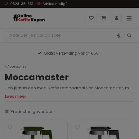
0528-354551
Advies nodig?
js hoog naar laag
Gratis verzending vanaf €50,-
Accessoires
Moccamaster
Heb jij thuis een mooi koffiezetapparaat van Moccamaster, maar ben jij nu op zoek naar accessoires voor jouw koffiezetapparaat? Dan ben jij bij Onlinekoffiekopen aan het juiste adres! Bij Onlinekoffiekopen hebben wij allerlei
Lees meer
35 Producten
gevonden