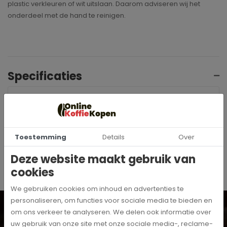
plastic verkleuren of wit uitslaan. Daarom adviseren wij het
onderdeel met de hand te reinigen.
Specificaties
13362
Artikelnummer
MoccaMaster
Merk
Toestemming
Details
Over
Deze website maakt gebruik van
cookies
We gebruiken cookies om inhoud en advertenties te
personaliseren, om functies voor sociale media te bieden en
Wil je op de hoogte blijven? Schrijf je dan in voor onze
digitale nieuwsbrief!
om ons verkeer te analyseren. We delen ook informatie over
uw gebruik van onze site met onze sociale media-, reclame-
Inschrijven