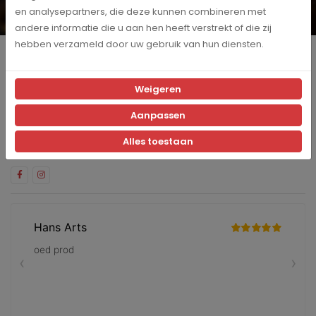
en analysepartners, die deze kunnen combineren met
Ja, ik schrijf me in voor de maandelijkse marketingpromoties
andere informatie die u aan hen heeft verstrekt of die zij
hebben verzameld door uw gebruik van hun diensten.
Producten
Weigeren
Klantenservice
Aanpassen
Blijf op de hoogte
Volg ons op social media en blijf op de hoogte van de laatste
Alles toestaan
nieuwtjes en updates!