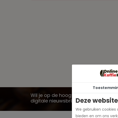
Toestemmi
Wil je op de hoogte blijven? Schrijf j
Deze website
digitale nieuwsbrief!
We gebruiken cookies o
bieden en om ons verke