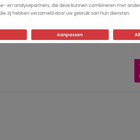
me- en analysepartners, die deze kunnen combineren met ander
Blijf op de hoogte
 die zij hebben verzameld door uw gebruik van hun diensten.
Volg ons op social media en blijf op de hoogte
van de laatste nieuwtjes en updates!
Aanpassen
Al