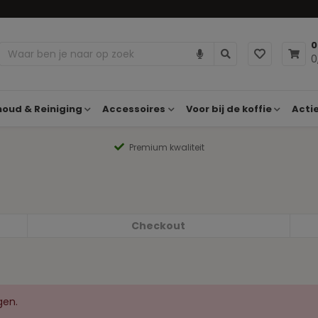
0
0
oud & Reiniging
Accessoires
Voor bij de koffie
Acti
Premium kwaliteit
Checkout
gen.