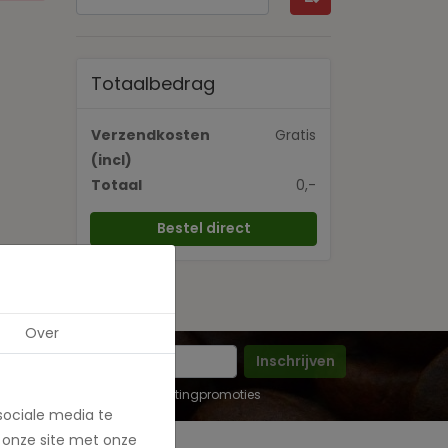
Totaalbedrag
Verzendkosten
Gratis
(incl)
Totaal
0,-
Bestel direct
Over
Inschrijven
 in voor de maandelijkse marketingpromoties
sociale media te
 onze site met onze