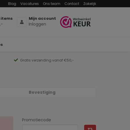
Blog
Vacatures
Ons team
Contact
Zakelijk
 items
Mijn account
,-
Inloggen
es
Gratis verzending vanaf €50,-
Bevestiging
Promotiecode