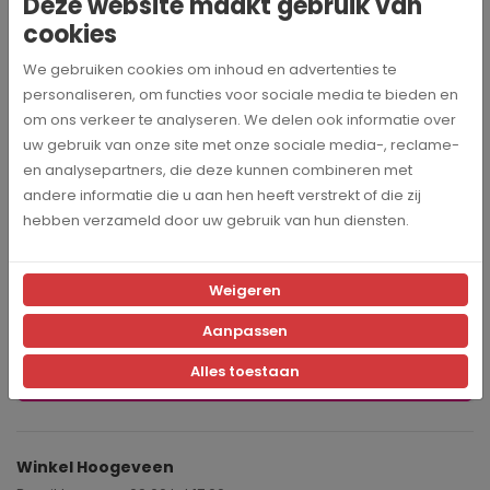
Blijf op de hoogte
Deze website maakt gebruik van
Volg ons op social media en blijf op de hoogte van de laatste
cookies
nieuwtjes en updates!
We gebruiken cookies om inhoud en advertenties te
personaliseren, om functies voor sociale media te bieden en
om ons verkeer te analyseren. We delen ook informatie over
uw gebruik van onze site met onze sociale media-, reclame-
en analysepartners, die deze kunnen combineren met
andere informatie die u aan hen heeft verstrekt of die zij
hebben verzameld door uw gebruik van hun diensten.
Weigeren
Aanpassen
Alles toestaan
Winkel Hoogeveen