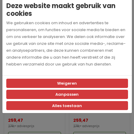
Deze website maakt gebruik van
cookies
KBG Select Forest Green
KBG Select Sand Stone -
- MoccaMaster Fi...
MoccaMaster Filt...
We gebruiken cookies om inhoud en advertenties te
259,47
259,47
personaliseren, om functies voor sociale media te bieden en
279,-
adviesprijs
279,-
adviesprijs
om ons verkeer te analyseren. We delen ook informatie over
Bekijk en bestel
Bekijk en bestel
uw gebruik van onze site met onze sociale media-, reclame-
en analysepartners, die deze kunnen combineren met
andere informatie die u aan hen heeft verstrekt of die zij
Nieuw
hebben verzameld door uw gebruik van hun diensten.
Weigeren
Aanpassen
KBG Select Matt-White -
KBG Select Baby Blue-
Alles toestaan
MoccaMaster Filt...
MoccaMaster Filter...
259,47
259,47
279,-
adviesprijs
279,-
adviesprijs