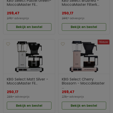
KBG Select Pastel Green-
KBG Select Brushed -
MoccaMaster Fil...
MoccaMaster Filterk...
259,47
250,17
279,-
adviesprijs
269,-
adviesprijs
Bekijk en bestel
Bekijk en bestel
Nieuw
KBG Select Matt Silver -
KBG Select Cherry
MoccaMaster Fil...
Blossom - MoccaMaster
...
250,17
259,47
269,-
adviesprijs
279,-
adviesprijs
Bekijk en bestel
Bekijk en bestel