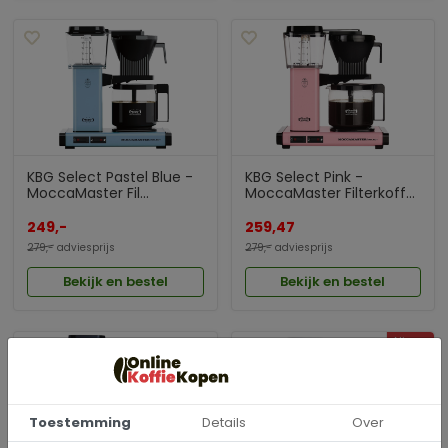
KBG Select Pastel Blue -
KBG Select Pink -
MoccaMaster Fil...
MoccaMaster Filterkoff...
249,-
259,47
279,-
adviesprijs
279,-
adviesprijs
Bekijk en bestel
Bekijk en bestel
Nieuw
Toestemming
Details
Over