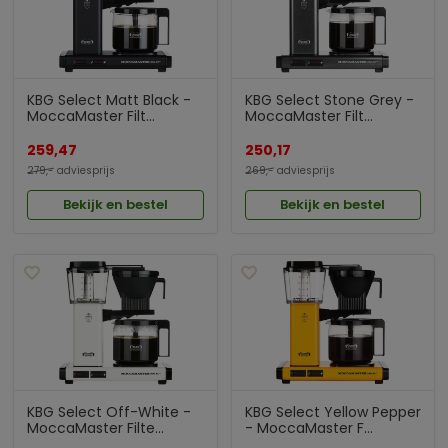
KBG Select Matt Black -
KBG Select Stone Grey -
MoccaMaster Filt...
MoccaMaster Filt...
259,47
250,17
279,-
adviesprijs
269,-
adviesprijs
Bekijk en bestel
Bekijk en bestel
KBG Select Off-White -
KBG Select Yellow Pepper
MoccaMaster Filte...
- MoccaMaster F...