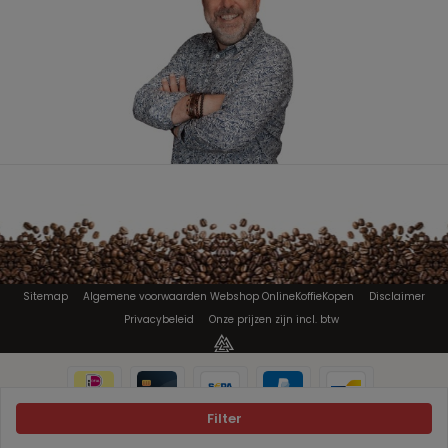
Sitemap
Algemene voorwaarden Webshop OnlineKoffieKopen
Disclaimer
Privacybeleid
Onze prijzen zijn incl. btw
Filter