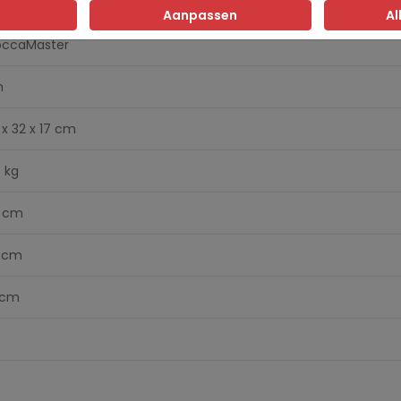
50 watt
Aanpassen
Al
ccaMaster
m
 x 32 x 17 cm
8 kg
 cm
 cm
 cm