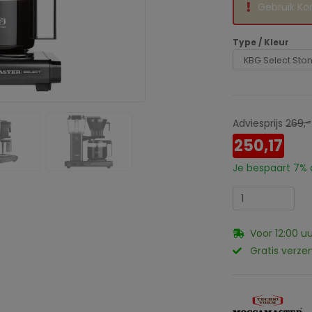
Gebruik Ko
Type / Kleur
Adviesprijs
269,-
250,17
Je bespaart
7%
Voor 12:00 u
Gratis verze