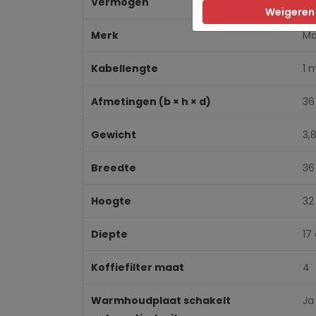
Vermogen
14
Weigeren
Merk
Mo
Kabellengte
1 
Afmetingen (b × h × d)
36
Gewicht
3,
Breedte
36
Hoogte
32
Diepte
17
Koffiefilter maat
4
Warmhoudplaat schakelt
Ja