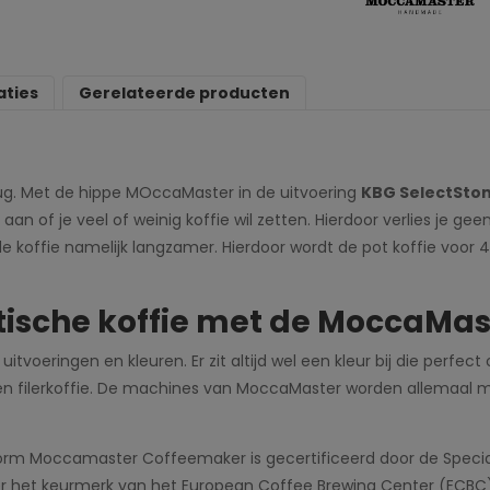
aties
Gerelateerde producten
erug. Met de hippe MOccaMaster in de uitvoering
KBG SelectSto
n of je veel of weinig koffie wil zetten. Hierdoor verlies je g
de koffie namelijk langzamer. Hierdoor wordt de pot koffie voor 4 
tische koffie met de MoccaMas
 uitvoeringen en kleuren. Er zit altijd wel een kleur bij die per
en filerkoffie. De machines van MoccaMaster worden allemaal 
rm Moccamaster Coffeemaker is gecertificeerd door de Special
r het keurmerk van het European Coffee Brewing Center (ECBC)