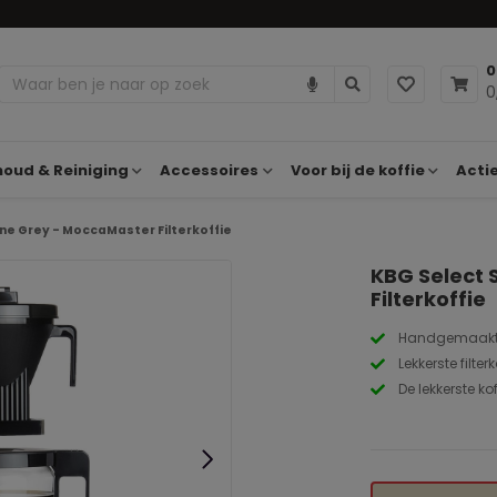
0
0
oud & Reiniging
Accessoires
Voor bij de koffie
Acti
ne Grey - MoccaMaster Filterkoffie
KBG Select 
Filterkoffie
Handgemaakt 
Lekkerste filte
De lekkerste ko