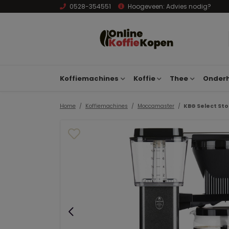
0528-354551
Hoogeveen:
Advies nodig?
Koffiemachines
Koffie
Thee
Onderh
Home
Koffiemachines
Moccamaster
KBG Select Sto