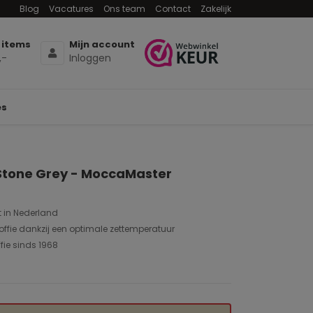
Blog
Vacatures
Ons team
Contact
Zakelijk
 items
Mijn account
,-
Inloggen
es
Stone Grey - MoccaMaster
in Nederland
rkoffie dankzij een optimale zettemperatuur
ffie sinds 1968