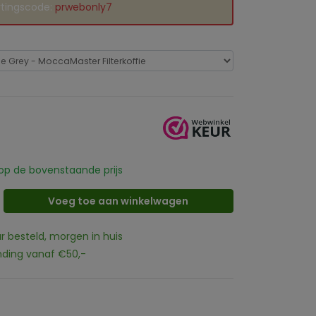
rtingscode:
prwebonly7
op de bovenstaande prijs
Voeg toe aan winkelwagen
ur besteld, morgen in huis
nding vanaf €50,-