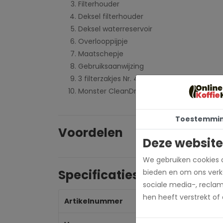
Filterhouder
Deksel filterhouder
Deksel waterreservoir
Overlooppijpje
Maatschepje
Gebruiksaanwijzing
3 filterzakjes Nr. 4
Monster CleanDrop reinigingsmiddel
Toestemmi
Voordelen
Deze website
We gebruiken cookies o
Specificaties
bieden en om ons verke
sociale media-, recla
hen heeft verstrekt of
Artikelnummer
53