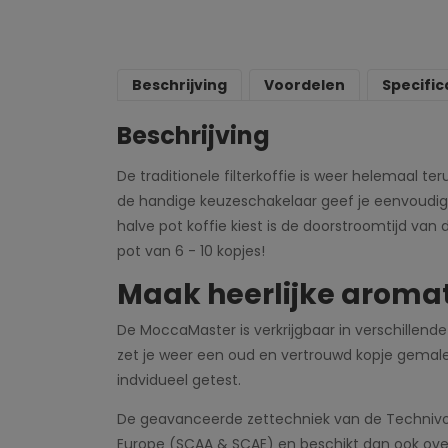
Beschrijving
Voordelen
Specific
Beschrijving
De traditionele filterkoffie is weer helemaal t
de handige keuzeschakelaar geef je eenvoudig aa
halve pot koffie kiest is de doorstroomtijd van 
pot van 6 - 10 kopjes!
Maak heerlijke aroma
De MoccaMaster is verkrijgbaar in verschillende
zet je weer een oud en vertrouwd kopje gemal
indvidueel getest.
De geavanceerde zettechniek van de Technivo
Europe (SCAA & SCAE) en beschikt dan ook ove