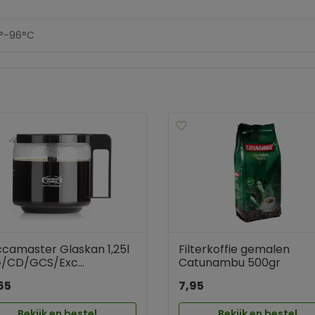
°-96°C
camaster Glaskan 1,25l
Filterkoffie gemalen
/CD/GCS/Exc...
Catunambu 500gr
65
7,95
Bekijk en bestel
Bekijk en bestel