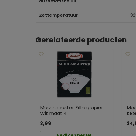
automatisch uit
Zettemperatuur
92
Gerelateerde producten
Moccamaster Filterpapier
Moc
Wit maat 4
KBG
3,99
24,
Bekijk en bestel