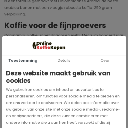
is een formule gemaakt met Colombiaanse Aroma, de beste
arabica bonen met een vleugje robuuste koffie. 250 gram
verpakking.
Koffie voor de fijnproevers
Catunambú koffie uit het Spaanse Sevilla. Met ruim honderd jaar
ervaring in de koffiebranche zorgt dit merk voor het ultieme
koffiegenot.
Toestemming
Details
Over
Specificaties
Deze website maakt gebruik van
cookies
cat-gemdecaf250gr
Artikelnummer
We gebruiken cookies om inhoud en advertenties te
personaliseren, om functies voor sociale media te bieden en
Catunambu
om ons verkeer te analyseren. We delen ook informatie over
Merk
uw gebruik van onze site met onze sociale media-, reclame-
en analysepartners, die deze kunnen combineren met
250 gr
Inhoud
andere informatie die u aan hen heeft verstrekt of die zij