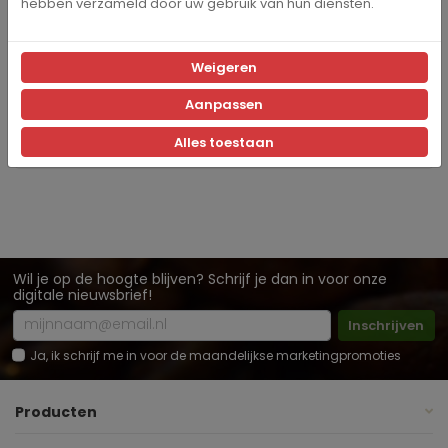
hebben verzameld door uw gebruik van hun diensten.
Aroma
Smaak
Weigeren
Ja
Cafeïnevrij
Aanpassen
Blend
Samenstelling
Alles toestaan
Wil je op de hoogte blijven? Schrijf je dan in voor onze
digitale nieuwsbrief!
Inschrijven
Ja, ik schrijf me in voor de maandelijkse marketingpromoties
Producten