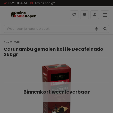
0528-354551
Advies nodig?
Cafeïnevrij
Catunambu gemalen koffie Decafeinado
250gr
Binnenkort weer leverbaar