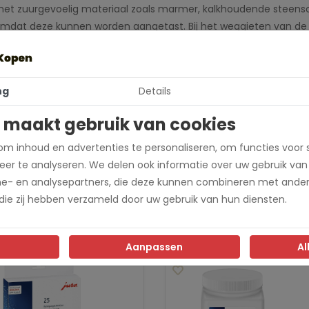
t met zuurgevoelig materiaal zoals marmer, kalkhoudende steen
mdat deze kunnen worden aangetast. Bij het weggieten van de 
 houden. Niet inslikken. Bij contact met ogen of huid deze onmid
ng
Details
 maakt gebruik van cookies
m inhoud en advertenties te personaliseren, om functies voor 
er te analyseren. We delen ook informatie over uw gebruik van
rgol750
me- en analysepartners, die deze kunnen combineren met ander
 die zij hebben verzameld door uw gebruik van hun diensten.
Aanpassen
Al