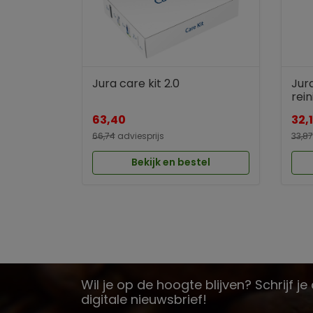
Jura care kit 2.0
Jura
rein
63,40
32,
66,74
adviesprijs
33,87
Bekijk en bestel
Wil je op de hoogte blijven? Schrijf j
digitale nieuwsbrief!