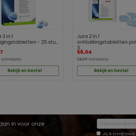
 3 in 1
Jura 2 in 1
igingstabletten - 25 stu...
ontkalkingstabletten po
3...
17
56,04
adviesprijs
58,99
adviesprijs
Bekijk en bestel
Bekijk en bestel
e dan in voor onze
Ja, ik schrijf me