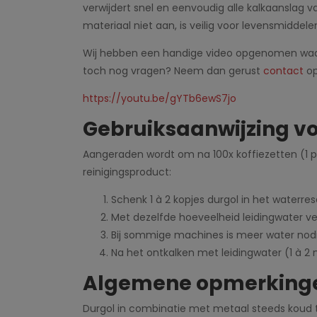
verwijdert snel en eenvoudig alle kalkaanslag v
materiaal niet aan, is veilig voor levensmiddele
Wij hebben een handige video opgenomen waari
toch nog vragen? Neem dan gerust
contact
op
https://youtu.be/gYTb6ewS7jo
Gebruiksaanwijzing vo
Aangeraden wordt om na 100x koffiezetten (1 pa
reinigingsproduct:
Schenk 1 à 2 kopjes durgol in het waterrese
Met dezelfde hoeveelheid leidingwater 
Bij sommige machines is meer water nodi
Na het ontkalken met leidingwater (1 à 2
Algemene opmerking
Durgol in combinatie met metaal steeds koud t