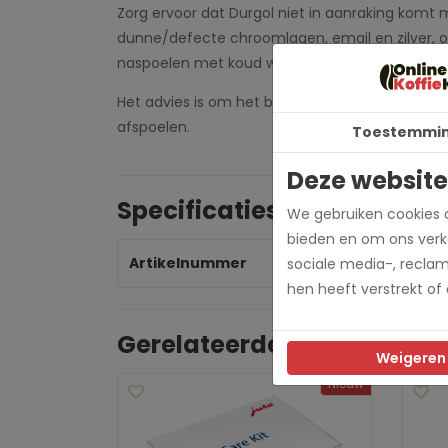
Zorg ervoor dat Durgol niet in aanraking kom
dunne/defecte chroomlagen, email en zilver, o
naspoelen met koud water.
Het advies is om het buiten bereik van kinderen
afspoelen.
Toestemmi
Deze website
Specificaties
We gebruiken cookies o
bieden en om ons verke
Artikelnummer
du
sociale media-, recla
hen heeft verstrekt of
Gerelateerde producten
Weigeren
Nieuw