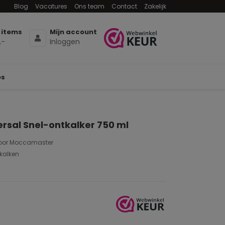
Blog
Vacatures
Ons team
Contact
Zakelijk
 items
Mijn account
,-
Inloggen
es
ersal Snel-ontkalker 750 ml
oor Moccamaster
kalken