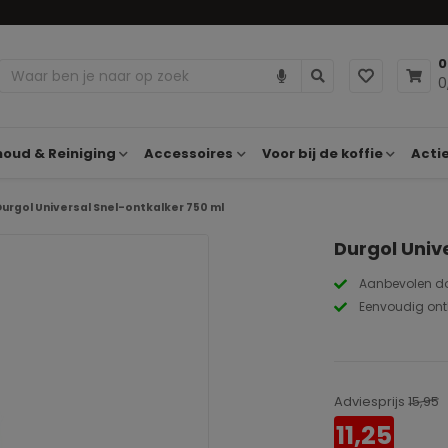
0
0
oud & Reiniging
Accessoires
Voor bij de koffie
Acti
urgol Universal Snel-ontkalker 750 ml
Durgol Univ
Aanbevolen d
Eenvoudig ont
Adviesprijs
15,95
11,25