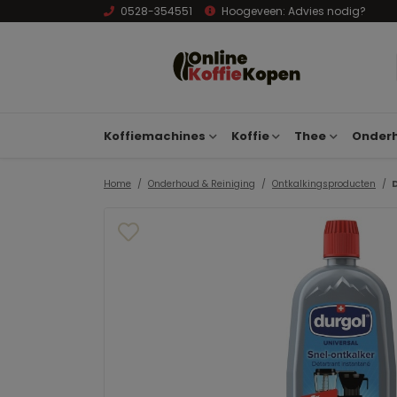
0528-354551
Hoogeveen:
Advies nodig?
Koffiemachines
Koffie
Thee
Onderh
Home
Onderhoud & Reiniging
Ontkalkingsproducten
D