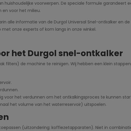
an huishoudelijke voorwerpen. De speciale formule garandeert een
n en voor het milieu.
n alle informatie van de Durgol Universal Snel-ontkalker en d
 met onze experts of kom langs in onze winkel.
or het Durgol snel-ontkalker
k filters) de machine te reinigen. Wij hebben een klein stappe
rvoir.
verdunnen.
g voor het verdunnen om het ontkalkingsproces te kunnen star
 maal het volume van het waterreservoir) uitspoelen.
en
oepassen (uitzondering: koffiezetapparaten). Niet in combinat