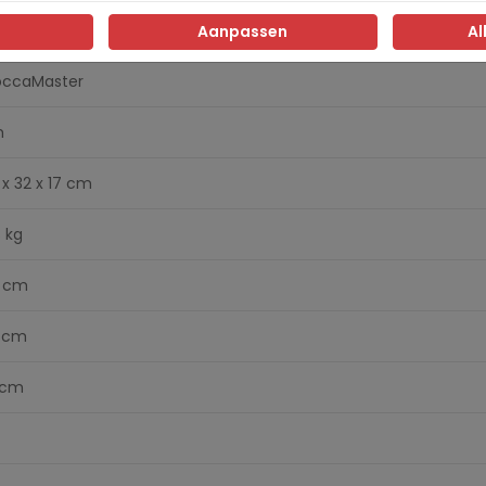
50 watt
Aanpassen
Al
ccaMaster
m
 x 32 x 17 cm
8 kg
 cm
 cm
 cm