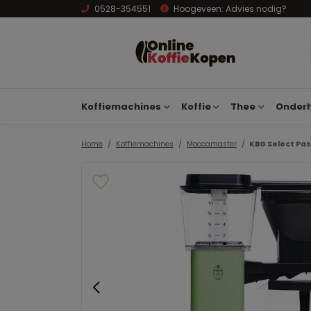
0528-354551
Hoogeveen:
Advies nodig?
Koffiemachines
Koffie
Thee
Onderh
Home
Koffiemachines
Moccamaster
KBG Select Pas