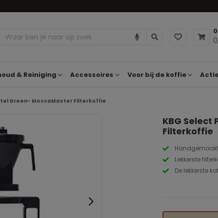
0
0
oud & Reiniging
Accessoires
Voor bij de koffie
Acti
tel Green- MoccaMaster Filterkoffie
KBG Select
Filterkoffie
Handgemaakt 
Lekkerste filte
De lekkerste ko