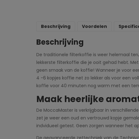
Beschrijving
Voordelen
Specific
Beschrijving
De traditionele filterkoffie is weer helemaal 
lekkerste filterkoffie die je ooit gehad hebt. M
geen smaak van de koffie! Wanneer je voor een 
4 -6 kopjes koffie net zo lekker als voor een vo
koffie voor 40 minuten nog warm met een temper
Maak heerlijke aromat
De MoccaMaster is verkrijgbaar in verschillende
zet je weer een oud en vertrouwd kopje gemal
indvidueel getest. Geen zorgen wanneer het app
De geavanceerde zettechniek van de Technivo