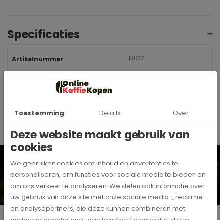
Specificaties
13022
Artikelnummer
MoccaMaster
Merk
Toestemming
Details
Over
Deze website maakt gebruik van
cookies
Wil je op de hoogte blijven? Schrijf je dan in voor onze
digitale nieuwsbrief!
We gebruiken cookies om inhoud en advertenties te
personaliseren, om functies voor sociale media te bieden en
Inschrijven
om ons verkeer te analyseren. We delen ook informatie over
Ja, ik schrijf me in voor de maandelijkse marketingpromoties
uw gebruik van onze site met onze sociale media-, reclame-
en analysepartners, die deze kunnen combineren met
andere informatie die u aan hen heeft verstrekt of die zij