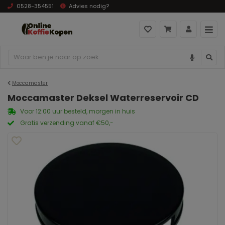
0528-354551
Advies nodig?
Moccamaster
Moccamaster Deksel Waterreservoir CD
Voor 12:00 uur besteld, morgen in huis
Gratis verzending vanaf €50,-