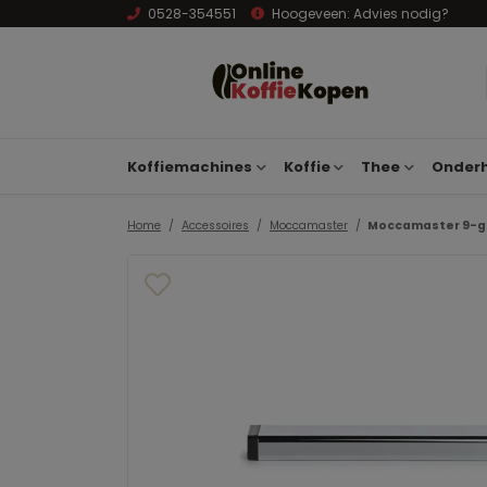
0528-354551
Hoogeveen:
Advies nodig?
Koffiemachines
Koffie
Thee
Onderh
Home
Accessoires
Moccamaster
Moccamaster 9-ga