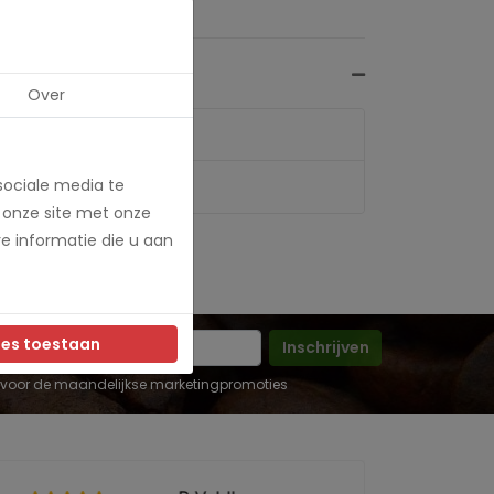
Over
sociale media te
 onze site met onze
e informatie die u aan
les toestaan
Inschrijven
 in voor de maandelijkse marketingpromoties