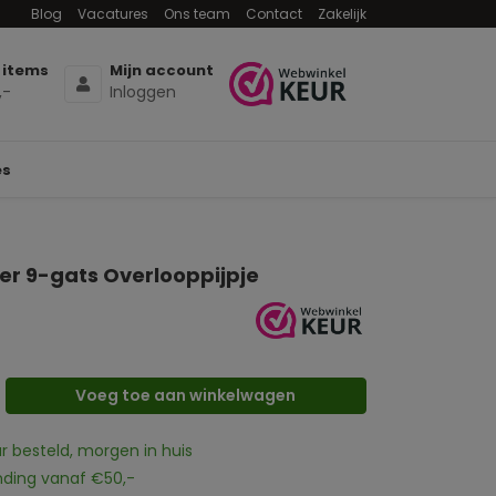
Blog
Vacatures
Ons team
Contact
Zakelijk
 items
Mijn account
,-
Inloggen
es
r 9-gats Overlooppijpje
Voeg toe aan winkelwagen
ur besteld, morgen in huis
nding vanaf €50,-