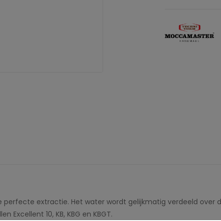
 perfecte extractie. Het water wordt gelijkmatig verdeeld over
en Excellent 10, KB, KBG en KBGT.