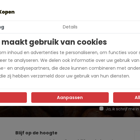
ng
Details
054
 maakt gebruik van cookies
m inhoud en advertenties te personaliseren, om functies voor 
ccaMaster
er te analyseren. We delen ook informatie over uw gebruik van
me- en analysepartners, die deze kunnen combineren met ander
 die zij hebben verzameld door uw gebruik van hun diensten.
Aanpassen
Al
e dan in voor onze
Ja, ik schrijf me
Blijf op de hoogte