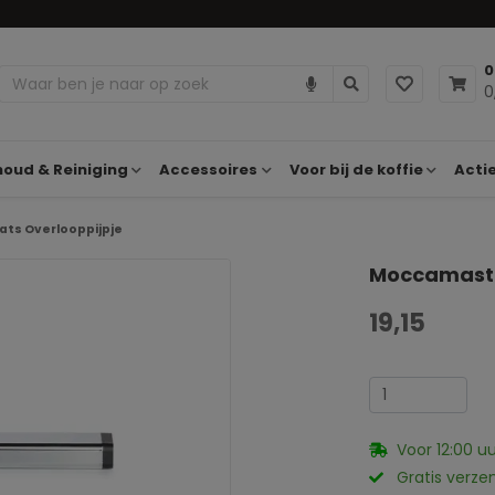
0
0
oud & Reiniging
Accessoires
Voor bij de koffie
Acti
ts Overlooppijpje
Moccamaste
19,15
Voor 12:00 u
Gratis verze