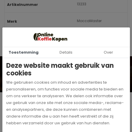
13233
Artikelnummer
MoccaMaster
Merk
Toestemming
Details
Over
Wil je op de hoogte blijven? Schrijf je dan in voor onze
Deze website maakt gebruik van
digitale nieuwsbrief!
cookies
Inschrijven
We gebruiken cookies om inhoud en advertenties te
Ja, ik schrijf me in voor de maandelijkse marketingpromoties
personaliseren, om functies voor sociale media te bieden en
om ons verkeer te analyseren. We delen ook informatie over
Producten
uw gebruik van onze site met onze sociale media-, reclame-
en analysepartners, die deze kunnen combineren met
Klantenservice
andere informatie die u aan hen heeft verstrekt of die zij
hebben verzameld door uw gebruik van hun diensten.
Blijf op de hoogte