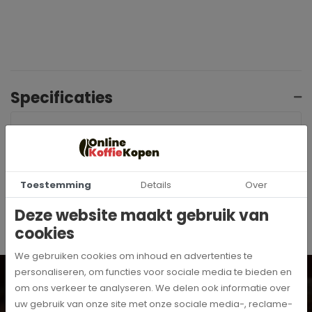
Specificaties
12741
Artikelnummer
MoccaMaster
Merk
Toestemming
Details
Over
Deze website maakt gebruik van
cookies
We gebruiken cookies om inhoud en advertenties te
Wil je op de hoogte blijven? Schrijf je dan in voor onze
personaliseren, om functies voor sociale media te bieden en
digitale nieuwsbrief!
om ons verkeer te analyseren. We delen ook informatie over
Inschrijven
uw gebruik van onze site met onze sociale media-, reclame-