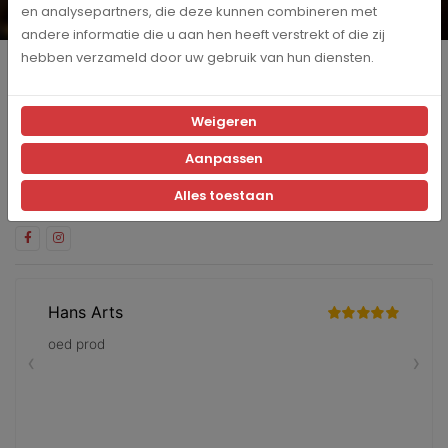
en analysepartners, die deze kunnen combineren met
Ja, ik schrijf me in voor de maandelijkse marketingpromoties
andere informatie die u aan hen heeft verstrekt of die zij
hebben verzameld door uw gebruik van hun diensten.
Producten
Klantenservice
Weigeren
Aanpassen
Blijf op de hoogte
Volg ons op social media en blijf op de hoogte van de laatste
Alles toestaan
nieuwtjes en updates!