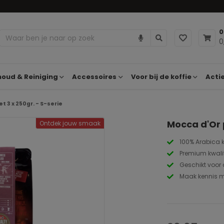
0
0
oud & Reiniging
Accessoires
Voor bij de koffie
Acti
 3 x 250gr. - S-serie
Mocca d'Or 
Ontdek jouw smaak
100% Arabica 
Premium kwalit
Geschikt voor 
Maak kennis 