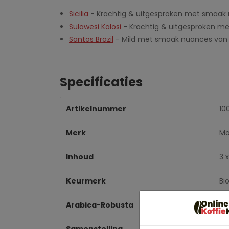
Sicilia
- Krachtig & uitgesproken met smaak
Sulawesi Kalosi
- Krachtig & uitgesproken me
Santos Brazil
- Mild met smaak nuances van 
Specificaties
Artikelnummer
10
Merk
Mo
Inhoud
3 x
Keurmerk
Bi
Arabica-Robusta
10