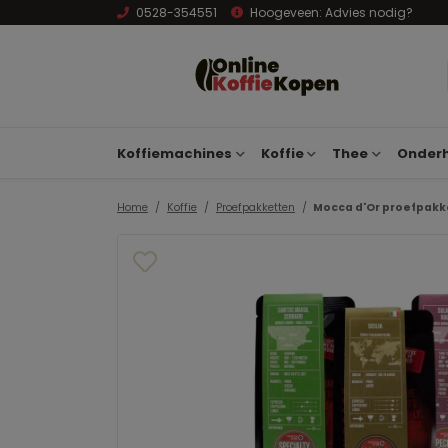
0528-354551
Hoogeveen:
Advies nodig?
Koffiemachines
Koffie
Thee
Onderh
Home
Koffie
Proefpakketten
Mocca d'Or proefpakket