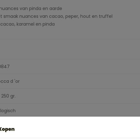
 nuances van pinda en aarde
t smaak nuances van cacao, peper, hout en truffel
cacao, karamel en pinda
0847
cca d 'or
 250 gr.
ologisch
0% Arabica