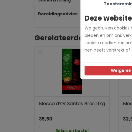
Samenstelling
Bl
Toestemmi
Bereidingsadvies
Es
Deze website
We gebruiken cookies o
bieden en om ons verke
Gerelateerde producten
sociale media-, recla
hen heeft verstrekt of
Weigeren
Mocca d’Or Santos Brasil 1kg
Mocc
35,50
32,
Bekijk en bestel