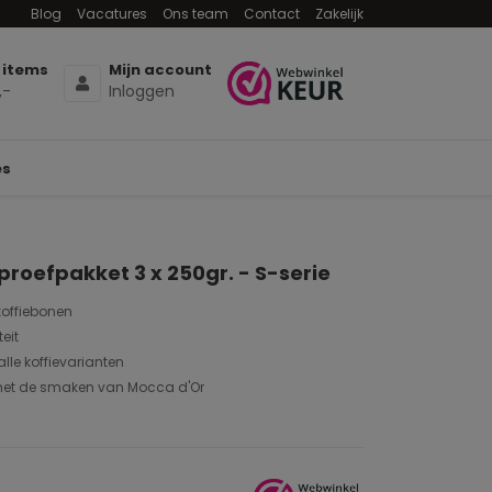
Blog
Vacatures
Ons team
Contact
Zakelijk
 items
Mijn account
,-
Inloggen
es
proefpakket 3 x 250gr. - S-serie
koffiebonen
eit
alle koffievarianten
met de smaken van Mocca d'Or