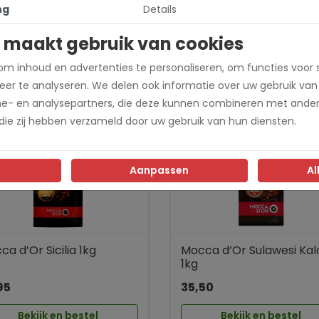
end
ng
Details
presso
 maakt gebruik van cookies
m inhoud en advertenties te personaliseren, om functies voor 
er te analyseren. We delen ook informatie over uw gebruik van
me- en analysepartners, die deze kunnen combineren met ander
 die zij hebben verzameld door uw gebruik van hun diensten.
Aanpassen
Al
a d’Or Sicilia 1kg
Mocca d’Or Sulawesi Kal
1kg
95
35,50
Bekijk en bestel
Bekijk en bestel