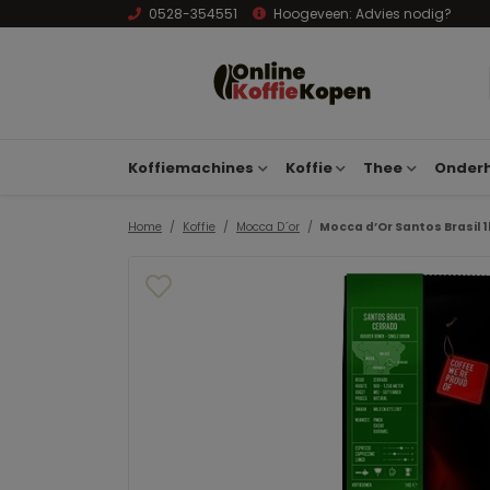
0528-354551
Hoogeveen:
Advies nodig?
Koffiemachines
Koffie
Thee
Onderh
Home
Koffie
Mocca D´or
Mocca d’Or Santos Brasil 