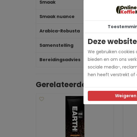
Smaak
Zo
Smaak nuance
Ca
Toestemmi
Arabica-Robusta
10
Deze website
Samenstelling
Si
We gebruiken cookies o
bieden en om ons verke
Bereidingsadvies
Es
sociale media-, recla
hen heeft verstrekt of
Gerelateerde producten
Weigeren