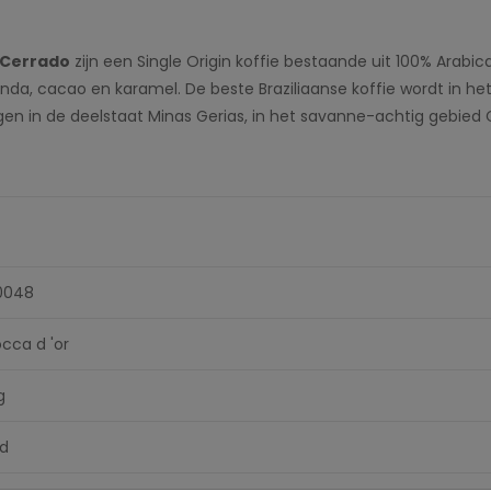
 Cerrado
zijn een Single Origin koffie bestaande uit 100% Arabi
da, cacao en karamel. De beste Braziliaanse koffie wordt in h
gen in de deelstaat Minas Gerias, in het savanne-achtig gebied C
0048
cca d 'or
g
ld