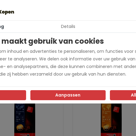
et, Zacht & fruitig
cao, Karamel, Pinda
ng
Details
0% Arabica
 maakt gebruik van cookies
ngle-origin
m inhoud en advertenties te personaliseren, om functies voor 
er te analyseren. We delen ook informatie over uw gebruik van
presso, Cappuccino, Lungo
me- en analysepartners, die deze kunnen combineren met ander
 die zij hebben verzameld door uw gebruik van hun diensten.
Aanpassen
Al