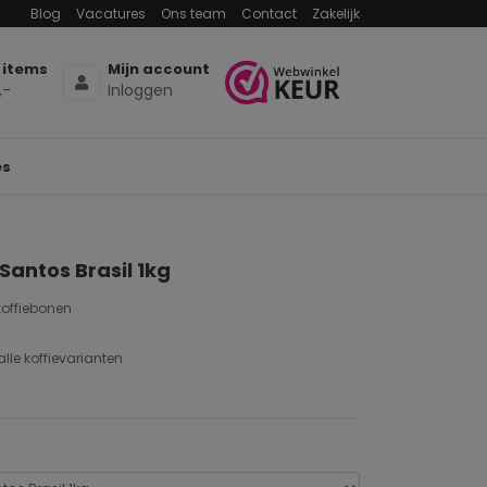
Blog
Vacatures
Ons team
Contact
Zakelijk
 items
Mijn account
,-
Inloggen
es
Santos Brasil 1kg
koffiebonen
alle koffievarianten