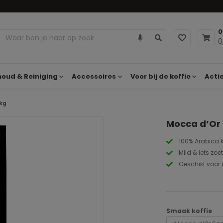
0
0
oud & Reiniging
Accessoires
Voor bij de koffie
Acti
1kg
Mocca d’Or 
100% Arabica 
Mild & iets zoet
Geschikt voor 
Smaak koffie