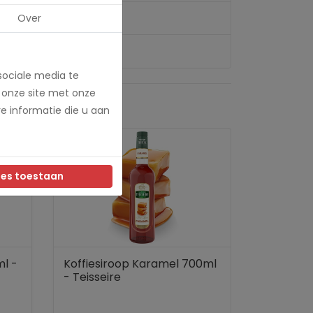
Over
sociale media te
 onze site met onze
e informatie die u aan
les toestaan
ml -
Koffiesiroop Karamel 700ml
- Teisseire