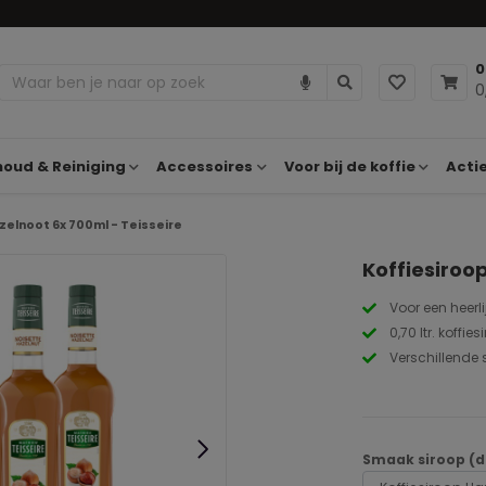
0
0
oud & Reiniging
Accessoires
Voor bij de koffie
Acti
zelnoot 6x 700ml - Teisseire
Koffiesiroo
Voor een heerli
0,70 ltr. koffie
Verschillende
Smaak siroop (d