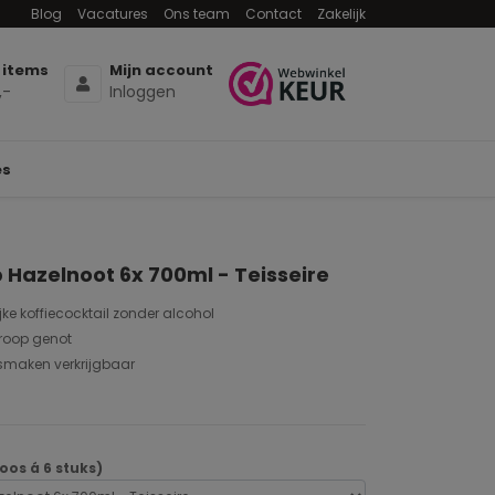
Blog
Vacatures
Ons team
Contact
Zakelijk
 items
Mijn account
,-
Inloggen
es
p Hazelnoot 6x 700ml - Teisseire
jke koffiecocktail zonder alcohol
siroop genot
 smaken verkrijgbaar
oos á 6 stuks)