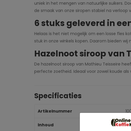
uniek in het mengen van natuurlijke suikers. Do
de smaak van onze siropen stabiel na verloop v
6 stuks geleverd in ee
Helaas is het niet mogelijk om een losse fles k
stuk in onze winkels kopen. Daarom bieden wij
Hazelnoot siroop van T
De hazelnoot siroop van Mathieu Teisseire hee
perfecte zoetheid. Ideaal voor zowel koude al
Specificaties
Artikelnummer
10
Inhoud
6x