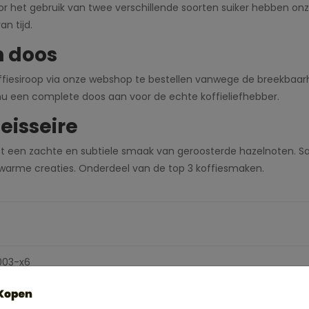
or het gebruik van twee verschillende soorten suiker hebben onze
an tijd.
n doos
offiesiroop via onze webshop te bestellen vanwege de breekbaarh
 nu een complete doos aan voor de echte koffieliefhebber.
eisseire
ft een zachte en subtiele smaak van geroosterde hazelnoten. S
s warme creaties. Onderdeel van de top 3 koffiesmaken.
003-x6
 700ml