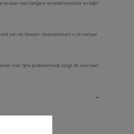
 siropen een langere smaakintensiteit en blijft
eid van de flessen. Uiteraard kunt u ze wel per
amen met fijne pralinesmaak zorgt dit voor een