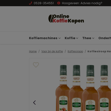
0528-354551
Hoogeveen:
Advies nodig?
Koffiemachines
Koffie
Thee
Onderh
Home
Voor bij de koffie
Koffiesiroop
Koffiesiroop Ha