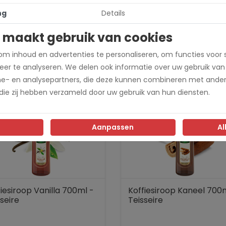
zelnoot
ng
Details
 maakt gebruik van cookies
zelnoot
m inhoud en advertenties te personaliseren, om functies voor 
er te analyseren. We delen ook informatie over uw gebruik van
me- en analysepartners, die deze kunnen combineren met ander
 die zij hebben verzameld door uw gebruik van hun diensten.
Aanpassen
Al
iesiroop Vanilla 700ml -
Koffiesiroop Kaneel 700
seire
Teisseire