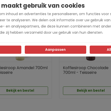
 maakt gebruik van cookies
m inhoud en advertenties te personaliseren, om functies voor 
er te analyseren. We delen ook informatie over uw gebruik van
me- en analysepartners, die deze kunnen combineren met ander
 die zij hebben verzameld door uw gebruik van hun diensten.
Aanpassen
Al
fiesiroop Amandel 700ml
Koffiesiroop Chocolade
isseire
700ml - Teisseire
Bekijk en bestel
Bekijk en bestel