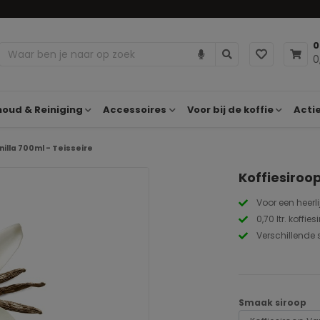
0
0
oud & Reiniging
Accessoires
Voor bij de koffie
Acti
illa 700ml - Teisseire
Koffiesiroop
Voor een heerli
0,70 ltr. koffie
Verschillende
Smaak siroop