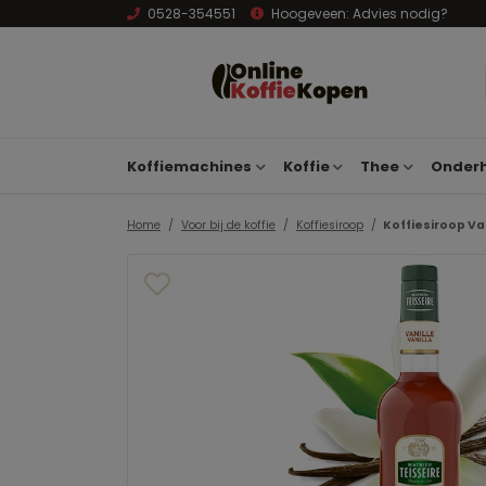
0528-354551
Hoogeveen:
Advies nodig?
Koffiemachines
Koffie
Thee
Onderh
Home
Voor bij de koffie
Koffiesiroop
Koffiesiroop Van