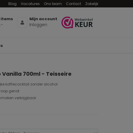
Blog
Vacatures
Ons team
Contact
Zakelijk
 items
Mijn account
,-
Inloggen
es
 Vanilla 700ml - Teisseire
jke koffiecocktail zonder alcohol
siroop genot
 smaken verkrijgbaar