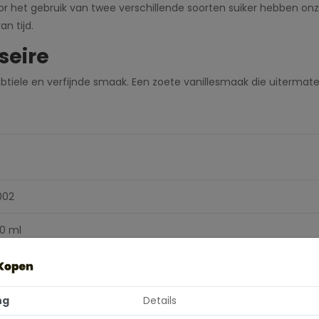
or het gebruik van twee verschillende soorten suiker hebben onze
an tijd.
seire
ubtiele en verfijnde smaak. Een zoete vanillesmaak die uitermate 
002
0 ml
illa
illa
ng
Details