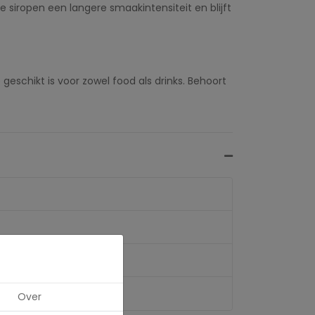
 siropen een langere smaakintensiteit en blijft
geschikt is voor zowel food als drinks. Behoort
Over