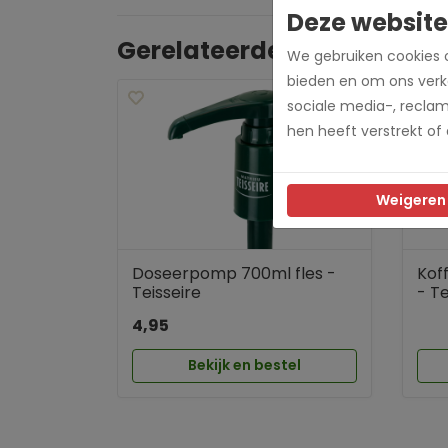
Deze website
Gerelateerde producten
We gebruiken cookies o
bieden en om ons verke
sociale media-, recla
hen heeft verstrekt of
Weigeren
Doseerpomp 700ml fles -
Kof
Teisseire
- Te
4,95
Bekijk en bestel