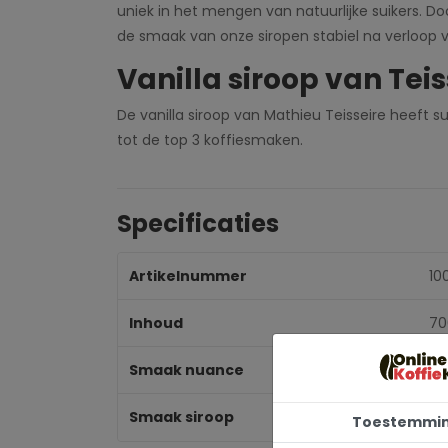
uniek in het mengen van natuurlijke suikers. Do
de smaak van onze siropen stabiel na verloop v
Vanilla siroop van Teis
De vanilla siroop van Mathieu Teisseire heeft s
tot de top 3 koffiesmaken.
Specificaties
Artikelnummer
10
Inhoud
70
Smaak nuance
Van
Smaak siroop
Van
Toestemmi