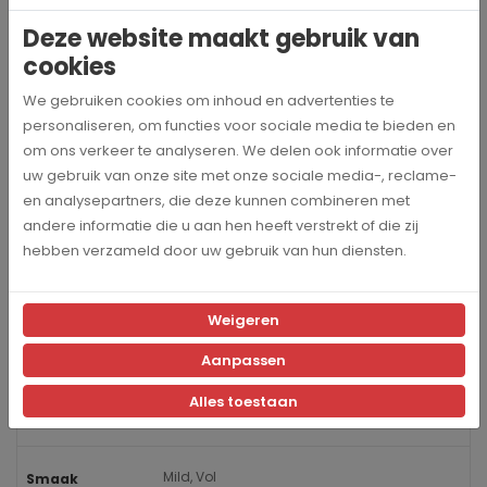
Kies je voor de 100% arabica koffiebonen van BonneBella , dan
Deze website maakt gebruik van
ga je voor een zoete en verfijnde koffiebeleving. Hoe meer
cookies
Robusta bonen er aan een koffieblend worden toegevoegd
hoe sterker de smaak zal worden.
We gebruiken cookies om inhoud en advertenties te
personaliseren, om functies voor sociale media te bieden en
om ons verkeer te analyseren. We delen ook informatie over
Specificaties
uw gebruik van onze site met onze sociale media-, reclame-
en analysepartners, die deze kunnen combineren met
andere informatie die u aan hen heeft verstrekt of die zij
Kb-1004-6
Artikelnummer
hebben verzameld door uw gebruik van hun diensten.
BonneBella
Merk
Weigeren
6 kg
Inhoud
Aanpassen
Alles toestaan
Vol & rijk
Intensiteit
Mild, Vol
Smaak