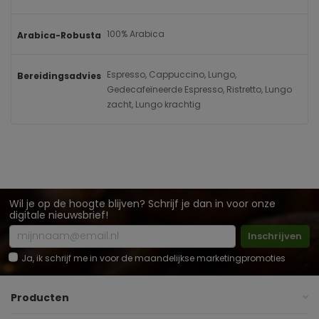
100% Arabica
Arabica-Robusta
Espresso, Cappuccino, Lungo,
Bereidingsadvies
Gedecafeïneerde Espresso, Ristretto, Lungo
zacht, Lungo krachtig
Wil je op de hoogte blijven? Schrijf je dan in voor onze
digitale nieuwsbrief!
Inschrijven
Ja, ik schrijf me in voor de maandelijkse marketingpromoties
Producten