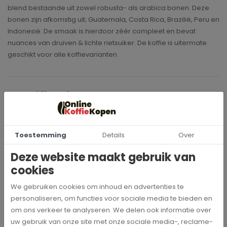
blend bestaande uit zowel robusta- als arabica bonen. Deze
bonen zijn afkomstig uit; Guatemala, Costa Rica, Brazilië, Peru en
Indonesië. De smaak is hierdoor zéér compleet en bevat
nuances van druiven & lichte rietsuiker. De koffie is uitermate
geschikt voor alle koffievarianten.
Specificaties
100036
Artikelnummer
Toestemming
Details
Over
Mocca d 'or
Merk
Deze website maakt gebruik van
cookies
1 kg
Inhoud
We gebruiken cookies om inhoud en advertenties te
personaliseren, om functies voor sociale media te bieden en
Vol & rijk
Intensiteit
om ons verkeer te analyseren. We delen ook informatie over
uw gebruik van onze site met onze sociale media-, reclame-