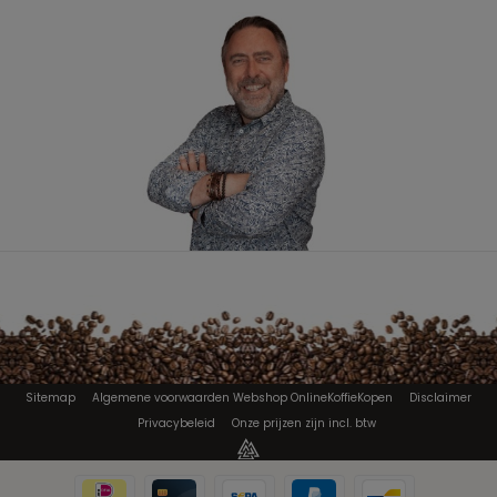
Sitemap
Algemene voorwaarden Webshop OnlineKoffieKopen
Disclaimer
Privacybeleid
Onze prijzen zijn incl. btw