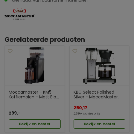
Gemaakt van duurzame materialen
Gerelateerde producten
Moccamaster - KM5
KBG Select Polished
Koffiemolen - Matt Bla...
Silver - MoccaMaster...
250,17
299,-
269,-
adviesprijs
Bekijk en bestel
Bekijk en bestel