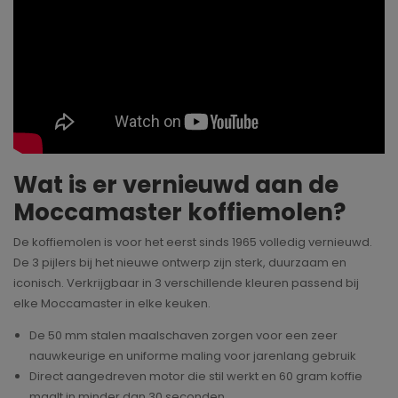
Wat is er vernieuwd aan de
Moccamaster koffiemolen?
De koffiemolen is voor het eerst sinds 1965 volledig vernieuwd.
De 3 pijlers bij het nieuwe ontwerp zijn sterk, duurzaam en
iconisch. Verkrijgbaar in 3 verschillende kleuren passend bij
elke Moccamaster in elke keuken.
De 50 mm stalen maalschaven zorgen voor een zeer
nauwkeurige en uniforme maling voor jarenlang gebruik
Direct aangedreven motor die stil werkt en 60 gram koffie
maalt in minder dan 30 seconden