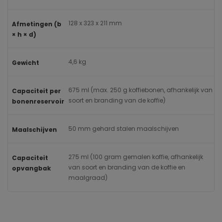
128 x 323 x 211 mm
Afmetingen (b
× h × d)
4,6 kg
Gewicht
675 ml (max. 250 g koffiebonen, afhankelijk van
Capaciteit per
soort en branding van de koffie)
bonenreservoir
50 mm gehard stalen maalschijven
Maalschijven
275 ml (100 gram gemalen koffie, afhankelijk
Capaciteit
van soort en branding van de koffie en
opvangbak
maalgraad)