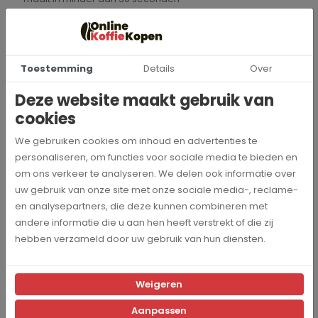
Met een draaiknop waarmee de maalschijven traploos zijn in
te stellen, dus ook geschikt voor verschillende zetmethoden
Met speciaal ontworpen tuit die de statische lading van
gemalen koffie vermindert
Toestemming
Details
Over
Het Moccamaster
Deze website maakt gebruik van
filterkoffiezetapparaat en de
cookies
KM5 koffiemolen
We gebruiken cookies om inhoud en advertenties te
personaliseren, om functies voor sociale media te bieden en
Het filterkoffiezetapparaat en de koffiemolen zijn een iconisch
om ons verkeer te analyseren. We delen ook informatie over
en stijlvol duo voor op jouw aanrecht. Alles wat je nodig hebt om
uw gebruik van onze site met onze sociale media-, reclame-
jouw perfecte kopje koffie te zetten. De koffiemolen is
en analysepartners, die deze kunnen combineren met
verkrijgbaar in Matt Black, Polished Silver en in een nieuwe kleur
andere informatie die u aan hen heeft verstrekt of die zij
Matt White, zodat de molen met ieder koffiezetapparaat te
hebben verzameld door uw gebruik van hun diensten.
combineren is.
Review van de Moccamaster
Weigeren
Koffiemolen KM5
Aanpassen
''De KM5 heeft platte maalschijven welke gekoeld worden door