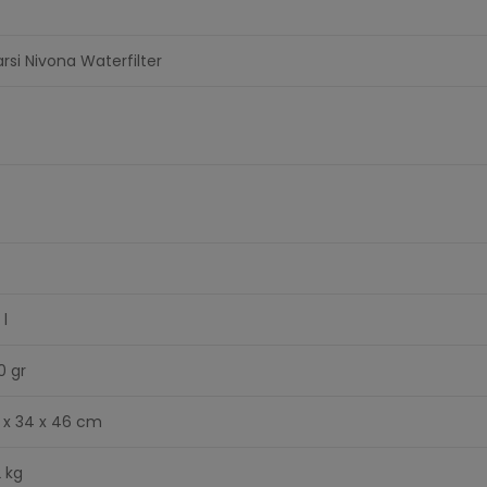
arsi Nivona Waterfilter
 l
0 gr
 x 34 x 46 cm
2 kg