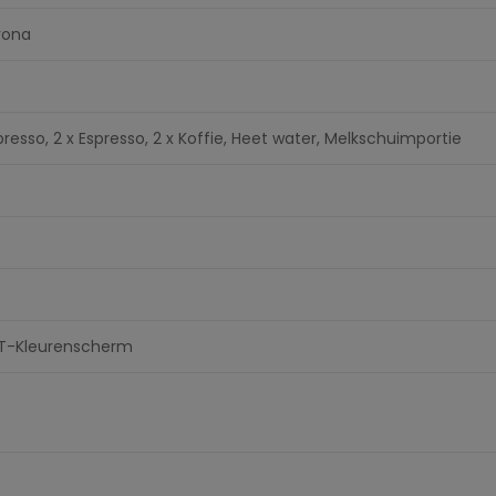
vona
presso, 2 x Espresso, 2 x Koffie, Heet water, Melkschuimportie
T-Kleurenscherm