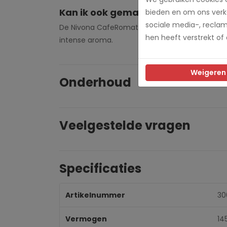
Kan ik ook gemalen koffie gebruik
bieden en om ons verke
sociale media-, recla
De Nivona CafeRomatica 560 is primair ontworp
hen heeft verstrekt of
intense aroma.
Weigeren
Onderhoud
Veelgestelde vragen
Specificaties
Artikelnummer
30
Vermogen
14