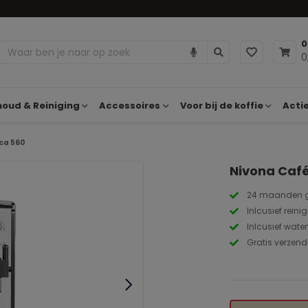
0
0
oud & Reiniging
Accessoires
Voor bij de koffie
Acti
ca 560
Nivona Caf
24 maanden g
Inlcusief rein
Inlcusief waterf
Gratis verzend