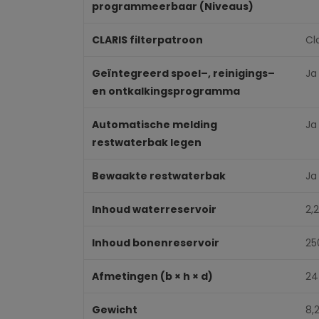
programmeerbaar (Niveaus)
CLARIS filterpatroon
Cl
Geïntegreerd spoel–, reinigings–
Ja
en ontkalkingsprogramma
Automatische melding
Ja
restwaterbak legen
Bewaakte restwaterbak
Ja
Inhoud waterreservoir
2,2
Inhoud bonenreservoir
25
Afmetingen (b × h × d)
24
Gewicht
8,