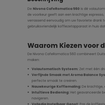
De
Nivona CafeRomatica 560
is dé volautoma
de voorkeur geeft aan een krachtige espresso,
verrassend eenvoudig om uw favoriete drank 
gebruiksvriendelijk koffiezetapparaat in huis d
Waarom Kiezen voor d
De Nivona CafeRomatica 560 combineert Duitse
maken:
Volautomatisch Systeem:
Zet met één dru
Verfijnde Smaak met Aroma Balance Sy
perfecte smaak te creëren.
Nauwkeurige Koffiemaling:
De krachtige,
Intuïtieve Bediening:
Het geavanceerde bed
navigeren.
Volledig Instelbaar Genot:
Pas de koffiest