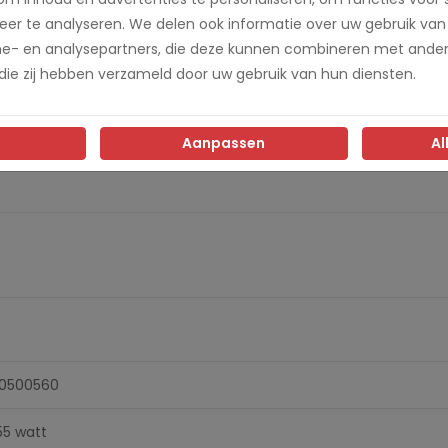
en in de Nivona CafeRomatica 560?
er te analyseren. We delen ook informatie over uw gebruik van
me- en analysepartners, die deze kunnen combineren met ander
en voor het gebruik van verse koffiebonen, die ter plekke voo
 die zij hebben verzameld door uw gebruik van hun diensten.
Aanpassen
Al
0500560
55 watt