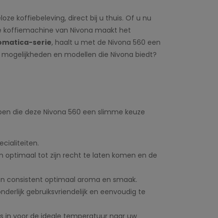
e koffiebeleving, direct bij u thuis. Of u nu
rde koffiemachine van Nivona maakt het
matica-serie
, haalt u met de Nivona 560 een
le mogelijkheden en modellen die Nivona biedt?
ppen die deze Nivona 560 een slimme keuze
cialiteiten.
n optimaal tot zijn recht te laten komen en de
een consistent optimaal aroma en smaak.
rlijk gebruiksvriendelijk en eenvoudig te
es in voor de ideale temperatuur naar uw