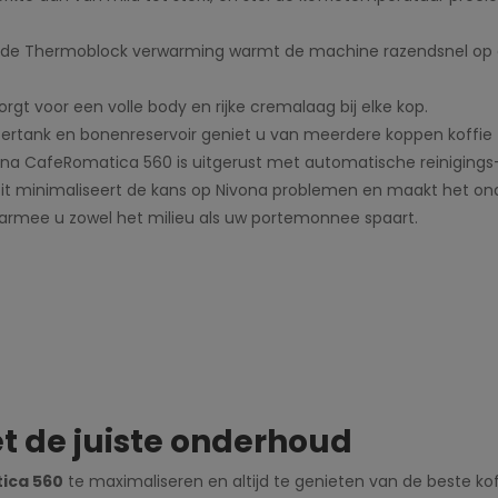
j de Thermoblock verwarming warmt de machine razendsnel op e
rgt voor een volle body en rijke cremalaag bij elke kop.
rtank en bonenreservoir geniet u van meerdere koppen koffie z
na CafeRomatica 560 is uitgerust met automatische reinigings-
 Dit minimaliseert de kans op Nivona problemen en maakt het o
aarmee u zowel het milieu als uw portemonnee spaart.
t de juiste onderhoud
ica 560
te maximaliseren en altijd te genieten van de beste kof