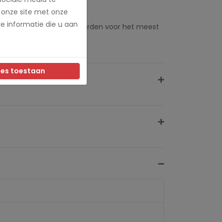
 onze site met onze
e informatie die u aan
r elke zetbeurt gemalen worden voor het meest
les toestaan