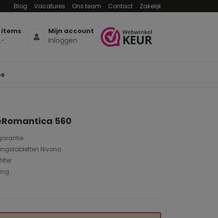
Blog
Vacatures
Ons team
Contact
Zakelijk
 items
Mijn account
,-
Inloggen
es
éRomantica 560
arantie
igingstabletten Nivona
ilter
ing