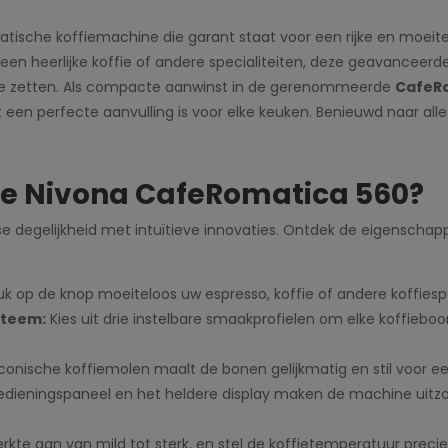
tische koffiemachine die garant staat voor een rijke en moeiteloz
 een heerlijke koffie of andere specialiteiten, deze geavancee
te zetten. Als compacte aanwinst in de gerenommeerde
CafeRo
at een perfecte aanvulling is voor elke keuken. Benieuwd naar al
e Nivona CafeRomatica 560?
 degelijkheid met intuïtieve innovaties. Ontdek de eigenscha
k op de knop moeiteloos uw espresso, koffie of andere koffiespe
steem:
Kies uit drie instelbare smaakprofielen om elke koffieboo
 conische koffiemolen maalt de bonen gelijkmatig en stil voor 
ieningspaneel en het heldere display maken de machine uitzonde
erkte aan van mild tot sterk, en stel de koffietemperatuur preci