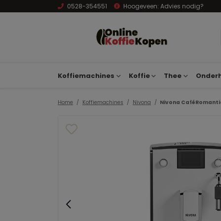
0528-354551
Hoogeveen:
Advies nodig?
Koffiemachines
Koffie
Thee
Onderh
Home
Koffiemachines
Nivona
Nivona CaféRomanti