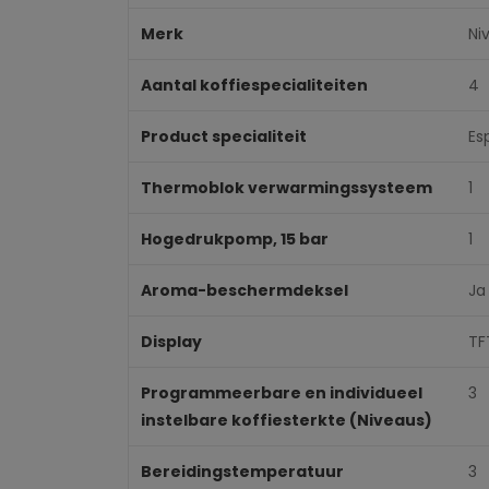
Merk
Ni
Aantal koffiespecialiteiten
4
Product specialiteit
Es
Thermoblok verwarmingssysteem
1
Hogedrukpomp, 15 bar
1
Aroma-beschermdeksel
Ja
Display
TF
Programmeerbare en individueel
3
instelbare koffiesterkte (Niveaus)
Bereidingstemperatuur
3