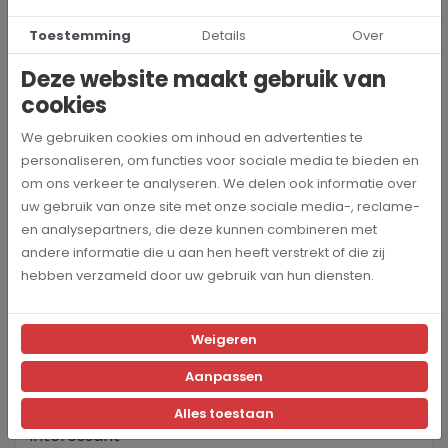
proefpakket, is het belangrijk om te overwegen factoren zoals
oorsprong, brandingsgraad en budget. Proef verschillende
Toestemming
Details
Over
smaken en ontdek je nieuwe favoriete koffie!
Deze website maakt gebruik van
Vraag om advies
cookies
We gebruiken cookies om inhoud en advertenties te
personaliseren, om functies voor sociale media te bieden en
om ons verkeer te analyseren. We delen ook informatie over
uw gebruik van onze site met onze sociale media-, reclame-
en analysepartners, die deze kunnen combineren met
andere informatie die u aan hen heeft verstrekt of die zij
hebben verzameld door uw gebruik van hun diensten.
Weigeren
Aanpassen
Alles toestaan
Interessant