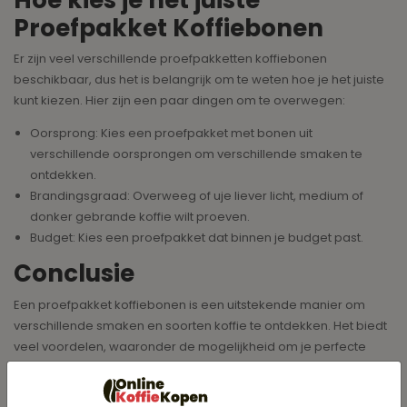
Proefpakket Koffiebonen
Er zijn veel verschillende proefpakketten koffiebonen
beschikbaar, dus het is belangrijk om te weten hoe je het juiste
kunt kiezen. Hier zijn een paar dingen om te overwegen:
Oorsprong: Kies een proefpakket met bonen uit
verschillende oorsprongen om verschillende smaken te
ontdekken.
Brandingsgraad: Overweeg of uje liever licht, medium of
donker gebrande koffie wilt proeven.
Budget: Kies een proefpakket dat binnen je budget past.
Conclusie
Een proefpakket koffiebonen is een uitstekende manier om
verschillende smaken en soorten koffie te ontdekken. Het biedt
veel voordelen, waaronder de mogelijkheid om je perfecte
match te vinden, nieuwe smaken te ontdekken en je
koffiekennis te vergroten. Bij het kiezen van het juiste