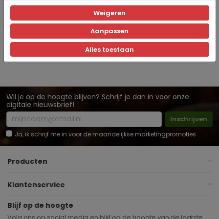
Artikelnummer
Weigeren
Jura
Merk
Aanpassen
Alles toestaan
Wil je op de hoogte blijven? Schrijf je dan in voor onze
digitale nieuwsbrief!
Inschrijven
Ja, ik schrijf me in voor de maandelijkse marketingpromoties
Producten
Klantenservice
Blijf op de hoogte
Volg ons op social media en blijf op de hoogte van de laatste