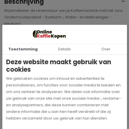
Beschrijving
Maximaliseer de Levensduur van je Koffiemachine met het Jura
Onderhoudspakket - Systeem-, Water- en Melkreiniger -
Medium!
Dit allesomvattende pakket is ontworpen om elk onderdeel van
je koffiemachine te onderhouden, wat essentieel is voor een
langere levensduur van je koffiezetapparaat. Het pakket omvat:
Toestemming
Details
Over
2x 3 waterfilters
; reinigen het water en voorkomt kalk
Deze website maakt gebruik van
2x 6 reinigingstabletten
; volledige reiniging en becherming
cookies
1x melkreiniger
; verwijdert melkvetten en eiwitten
11x refill melkreiniger
; verwijdert melkvetten en eiwitten
We gebruiken cookies om inhoud en advertenties te
4x melkslang
; advies om eens in de 3 maanden te
personaliseren, om functies voor sociale media te bieden en
vervangen bij normaal gebruik
om ons verkeer te analyseren. We delen ook informatie over
uw gebruik van onze site met onze sociale media-, reclame-
en analysepartners, die deze kunnen combineren met
andere informatie die u aan hen heeft verstrekt of die zij
Specificaties
hebben verzameld door uw gebruik van hun diensten.
25045-4