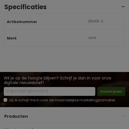
Specificaties
25045-2
Artikelnummer
Jura
Merk
Wil je op de hoogte blijven? Schrijf je dan in voor onze
digitale nieuwsbrief!
Inschrijven
Ja, ik schrijf me in voor de maandelijkse marketingpromoties
Producten