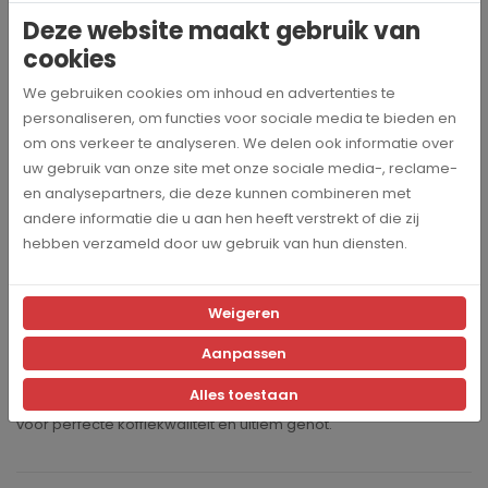
zetgroep en de ereidingszeef effectief op. Hierbij worden de
Deze website maakt gebruik van
componenten zowel van binnen als van buiten met heet
cookies
water met een temperatuur van 80 °C grondig gespoeld.
We gebruiken cookies om inhoud en advertenties te
Fase 2: Onderhoud
personaliseren, om functies voor sociale media te bieden en
In de onderhoudsfase wordt met zogenaamde
om ons verkeer te analyseren. We delen ook informatie over
complexvormers gewerkt. Deze werken onder meer als
uw gebruik van onze site met onze sociale media-, reclame-
ontharders. Ze verwijderen calcium en magnesium die beide
en analysepartners, die deze kunnen combineren met
hardnekkige kalkafzettingen vormen.
andere informatie die u aan hen heeft verstrekt of die zij
Fase 3, de bescherming:
hebben verzameld door uw gebruik van hun diensten.
bijzondere actieve bestanddelen verzegelen de
oppervlakken van de desbetreffende componenten en
beschermen deze duurzaam tegen afzettingen van
Weigeren
koffieresten en koffievetten.
Aanpassen
Het resultaat:
Alles toestaan
Met één druk op de knop een hygiënisch schone volautomaat
voor perfecte koffiekwaliteit en ultiem genot.