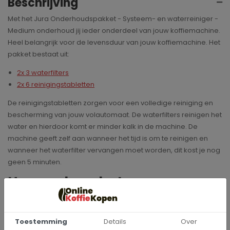
Beschrijving
Met het Jura Onderhoudspakket - Systeem- en waterreiniger -
Medium onderhoud jij ieder onderdeel van jouw koffiemachine.
Heel belangrijk voor de levensduur van jouw koffiemachine. Het
pakket bestaat uit:
2x 3 waterfilters
2x 6 reinigingstabletten
De reinigingstabletten zorgen voor een volledige reiniging en
bescherming van jouw volautomaat. De waterfilters reinigen het
water en hierdoor komt er minder kalk in de machine. De
machine geeft zelf aan wanneer het tijd is om te reinigen en
wanneer het waterfilter vervangen moet worden, dit kost je nog
geen 5 minuten.
Hoe werken de Jura
reinigingstabletten?
Fase 1, de reiniging:
Toestemming
Details
Over
de speciale formule lost koffievet en koffiedeeltjes in de