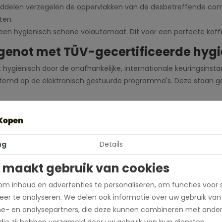
anddelen verzegelen de oppervlakken van de desbetreffende 
ten.
en hygiënisch schone volautomaat. Dit voor een perfecte koffi
iegenot met TÜV-gecertificeerde hygi
 hygiënisch door de onafhankelijke, internationale keuringsinst
emd op de elektronisch gestuurde programma's. Deze staan ga
langdurige bescherming
t samen met het geïntegreerde, elektronisch gestuurde reiniging
n de koffie-uitloop. De tablet reinigt niet alleen, maar legt oo
ng
Details
nzienlijk vertraagd. Bovendien bieden geavanceerde complexvor
 maakt gebruik van cookies
m inhoud en advertenties te personaliseren, om functies voor 
er te analyseren. We delen ook informatie over uw gebruik van
me- en analysepartners, die deze kunnen combineren met ander
 die zij hebben verzameld door uw gebruik van hun diensten.