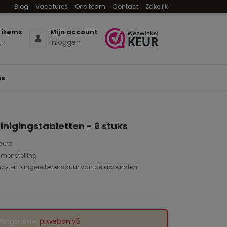
Blog
Vacatures
Ons team
Contact
Zakelijk
 items
Mijn account
,-
Inloggen
es
reinigingstabletten - 6 stuks
eerd
amenstelling
ency en langere levensduur van de apparaten
rtingscode:
prwebonly5