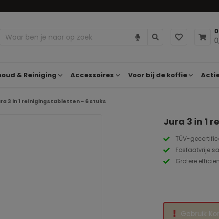
0
0
oud & Reiniging
Accessoires
Voor bij de koffie
Acti
ra 3 in 1 reinigingstabletten - 6 stuks
Jura 3 in 1 
TÜV-gecertific
Fosfaatvrije s
Grotere effici
Gebruik Ko