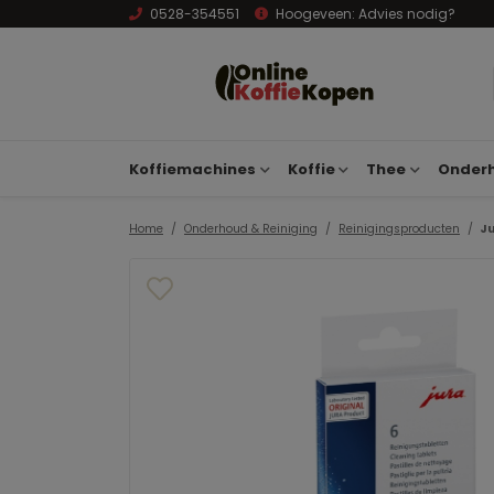
0528-354551
Hoogeveen:
Advies nodig?
Koffiemachines
Koffie
Thee
Onderh
Home
Onderhoud & Reiniging
Reinigingsproducten
Ju