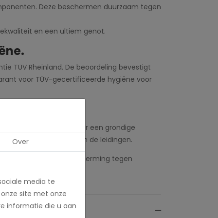
componenten. Deze beschermen duurzaam tegen
ekwaliteit en een ultiem genot.
ëne.
antie TÜV Rheinland. De beoordeling bevestigt
rant voor TÜV-gecertificeerde hygiëne voor
sprogramma. Dit zorgt voor een grondige
k een beschermende laag in de leidingen.
Over
mers een langdurige bescherming tegen
sociale media te
 onze site met onze
e informatie die u aan