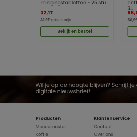
reinigingstabletten - 25 stu...
ont
3...
32,17
56,
33,87
adviesprijs
58,9
Bekijk en bestel
Wil je op de hoogte blijven? Schrijf j
digitale nieuwsbrief!
Producten
Klantenservice
Moccamaster
Contact
Koffie
Over ons