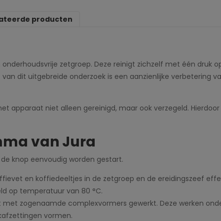
ateerde producten
 onderhoudsvrije zetgroep. Deze reinigt zichzelf met één druk o
aat van dit uitgebreide onderzoek is een aanzienlijke verbeterin
et apparaat niet alleen gereinigd, maar ook verzegeld. Hierdoor 
mma van Jura
 de knop eenvoudig worden gestart.
ffievet en koffiedeeltjes in de zetgroep en de ereidingszeef ef
eld op temperatuur van 80 °C.
t met zogenaamde complexvormers gewerkt. Deze werken onder 
kafzettingen vormen.