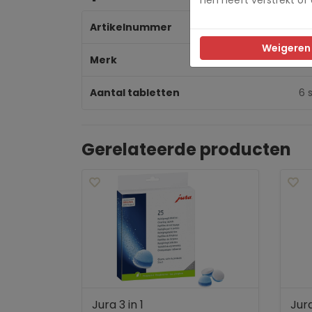
Artikelnummer
24
Weigeren
Merk
Ju
Aantal tabletten
6 
Gerelateerde producten
Jura 3 in 1
Jura