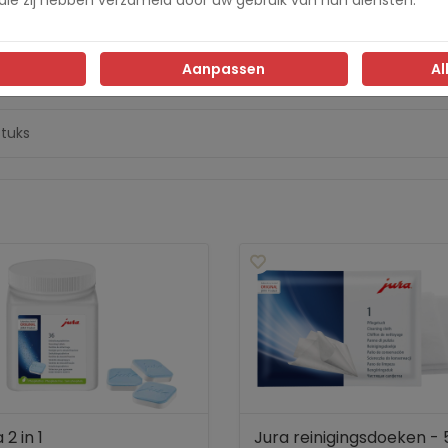
225
Aanpassen
Al
ra
stuks
 2 in 1
Jura reinigingsdoeken - 