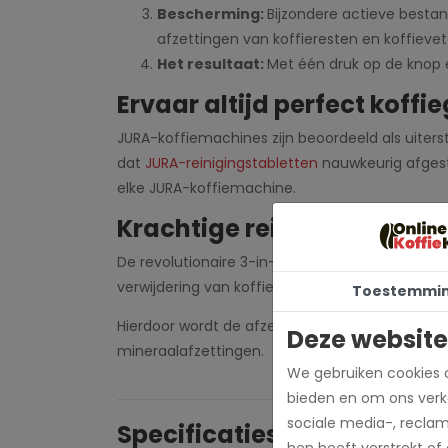
Bescherming:
Bijzondere actieve best
afzettingen van koffieresten en koffievet
Het resultaat:
Met één druk op de knop e
Ervaar altijd perfect koff
JURA-koffiemachines zijn beoordeeld als uiterst
dat
JURA-reinigingstabletten
nauwkeurig afgest
elke JURA-koffiemachine.
Krachtige reiniging voor 
De revolutionaire 3-in-1 reinigingstablet werk
verwijdering van koffievet tussen de zetgroep e
Toestemmi
Hierdoor wordt de afzetting van koffievet aa
Deze website
mineraalafzettingen.
We gebruiken cookies o
bieden en om ons verke
sociale media-, recla
Specificaties
hen heeft verstrekt of