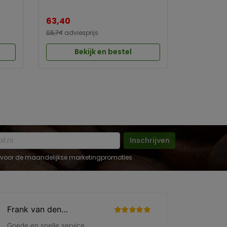
63,40
66,74
adviesprijs
Bekijk en bestel
Inschrijven
 in voor de maandelijkse marketingpromoties