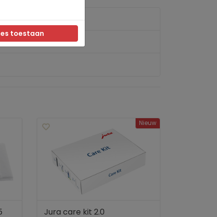
les toestaan
Nieuw
5
Jura care kit 2.0