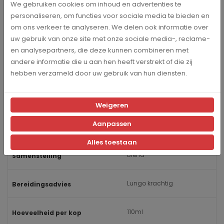
We gebruiken cookies om inhoud en advertenties te
Catunambu
Merk
personaliseren, om functies voor sociale media te bieden en
om ons verkeer te analyseren. We delen ook informatie over
uw gebruik van onze site met onze sociale media-, reclame-
100 stuks
Inhoud
en analysepartners, die deze kunnen combineren met
andere informatie die u aan hen heeft verstrekt of die zij
6
Intensiteit
hebben verzameld door uw gebruik van hun diensten.
Krachtig en kruidig
Smaak
Weigeren
Aanpassen
Chocolade
Smaak nuance
Alles toestaan
Blend
Samenstelling
Lungo krachtig
Bereidingsadvies
110ml
Hoeveelheid per kop