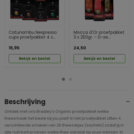
Catunambu Nespresso
Mocca d'Or proefpakket
cups proefpakket 4 x...
3 x 250gr. - D-se...
15,95
24,50
Bekijk en bestel
Bekijk en bestel
Beschrijving
Ontdek met ons Bradley's Organic proefpakket welke
theesmaak het beste bij jou past! In het proefpakket zitten 4
verschillende smaken van 25 theezakjes (sachets) zodat jij in
alle rust kunt proeven welke thee aansluit op jouw wensen. In