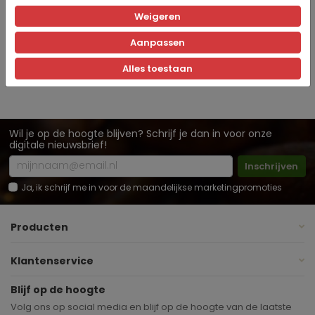
Downloads
Weigeren
Leaflet Bradley's Organic tea
Aanpassen
Alles toestaan
Wil je op de hoogte blijven? Schrijf je dan in voor onze
digitale nieuwsbrief!
Inschrijven
Ja, ik schrijf me in voor de maandelijkse marketingpromoties
Producten
Klantenservice
Blijf op de hoogte
Volg ons op social media en blijf op de hoogte van de laatste