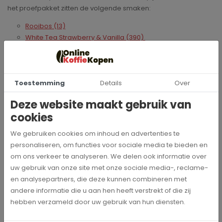
het proefpakket zitten de volgende smaken:
Rooibos (13)
White Tea Strawberry & Vanilla (390)
Green Tea Sencha & Matcha (38)
Green Tea Pomegranate & cinnamon (24)
Toestemming
Details
Over
Deze website maakt gebruik van
cookies
We gebruiken cookies om inhoud en advertenties te
Specificaties
personaliseren, om functies voor sociale media te bieden en
om ons verkeer te analyseren. We delen ook informatie over
PRO-BRA-ORG
Artikelnummer
uw gebruik van onze site met onze sociale media-, reclame-
en analysepartners, die deze kunnen combineren met
Bradley's
andere informatie die u aan hen heeft verstrekt of die zij
Merk
hebben verzameld door uw gebruik van hun diensten.