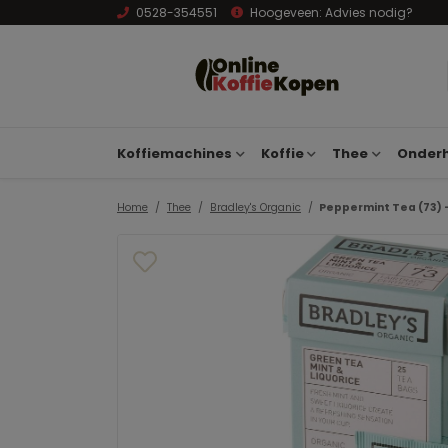
0528-354551
Hoogeveen:
Advies nodig?
Koffiemachines
Koffie
Thee
Onderh
Home
Thee
Bradley's Organic
Peppermint Tea (73) -