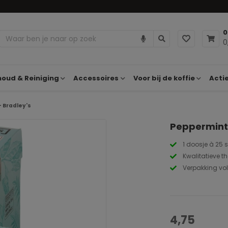
0
0
oud & Reiniging
Accessoires
Voor bij de koffie
Acti
 Bradley's
Peppermint 
1 doosje à 25 
Kwalitatieve t
Verpakking vol
4,75