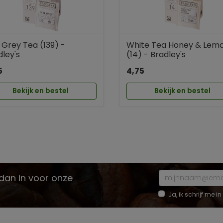
 Grey Tea (139) -
White Tea Honey & Lem
dley's
(14) - Bradley's
5
4,75
Bekijk en bestel
Bekijk en bestel
e dan in voor onze
Ja, ik schrijf me