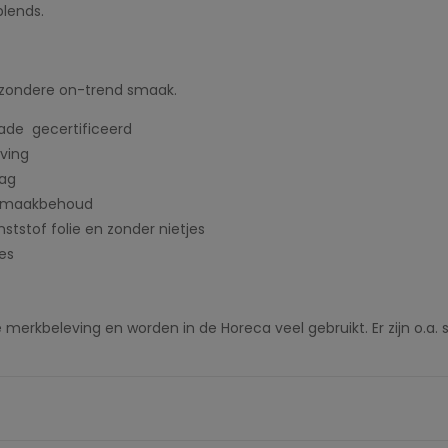
blends.
ijzondere on-trend smaak.
rade gecertificeerd
ving
aag
 smaakbehoud
nststof folie en zonder nietjes
es
erkbeleving en worden in de Horeca veel gebruikt. Er zijn o.a. s