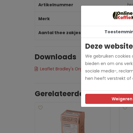
Artikelnummer
br
Merk
Br
Toestemmi
Aantal thee zakjes
25
Deze website
Downloads
We gebruiken cookies o
bieden en om ons verke
Leaflet Bradley's Organic tea
sociale media-, recla
hen heeft verstrekt of
Gerelateerde producten
Weigeren