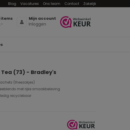
Blog
Vacatures
Ons team
Contact
Zakelijk
 items
Mijn account
,-
Inloggen
es
Tea (73) - Bradley's
sachets (theezakjes)
heeblends met rijke smaakbeleving
ledig recyclebaar