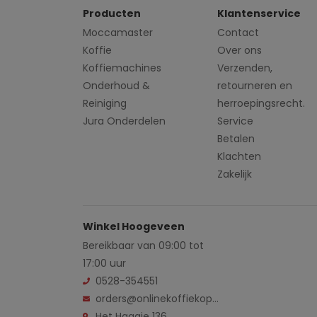
Producten
Klantenservice
Moccamaster
Contact
Koffie
Over ons
Koffiemachines
Verzenden,
Onderhoud &
retourneren en
Reiniging
herroepingsrecht.
Jura Onderdelen
Service
Betalen
Klachten
Zakelijk
Winkel Hoogeveen
Bereikbaar van 09:00 tot
17:00 uur
0528-354551
orders@onlinekoffiekopen.nl
Het Haagje 136