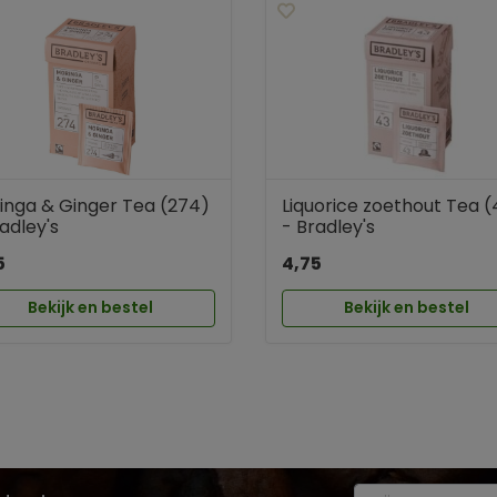
inga & Ginger Tea (274)
Liquorice zoethout Tea (
adley's
- Bradley's
5
4,75
Bekijk en bestel
Bekijk en bestel