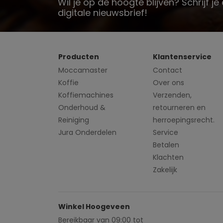
Wil je op de hoogte blijven? Schrijf j
digitale nieuwsbrief!
Producten
Klantenservice
Moccamaster
Contact
Koffie
Over ons
Koffiemachines
Verzenden,
Onderhoud &
retourneren en
Reiniging
herroepingsrecht.
Jura Onderdelen
Service
Betalen
Klachten
Zakelijk
Winkel Hoogeveen
Bereikbaar van 09:00 tot