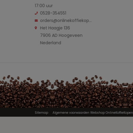
17:00 uur
0528-354551
orders@onlinekoffiekopen.nl
Het Haagje 136
7906 AD Hoogeveen
Nederland
Sitemap
Algemene voorwaarden Webshop OnlineKoffieKopen