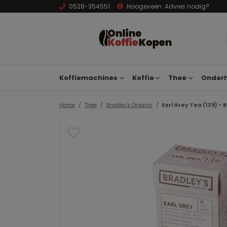
0528-354551
Hoogeveen:
Advies nodig?
Koffiemachines
Koffie
Thee
Onderh
Home
Thee
Bradley's Organic
Earl Grey Tea (139) - 