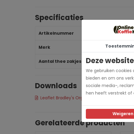
Specificaties
Artikelnummer
br
Toestemmi
Merk
Br
Deze website
Aantal thee zakjes
25
We gebruiken cookies o
bieden en om ons verke
Downloads
sociale media-, recla
hen heeft verstrekt of
Leaflet Bradley's Organic tea
Weigeren
Gerelateerde producten