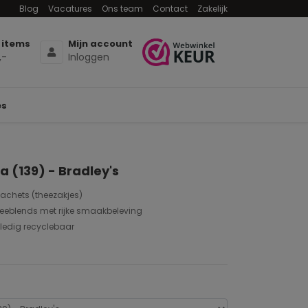
Blog
Vacatures
Ons team
Contact
Zakelijk
 items
Mijn account
,-
Inloggen
es
a (139) - Bradley's
sachets (theezakjes)
heeblends met rijke smaakbeleving
ledig recyclebaar