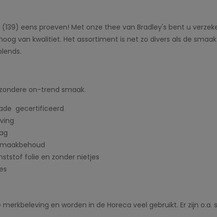
(139) eens proeven! Met onze thee van Bradley's bent u verzek
s hoog van kwalitiet. Het assortiment is net zo divers als de sm
blends.
ijzondere on-trend smaak.
rade gecertificeerd
ving
aag
 smaakbehoud
nststof folie en zonder nietjes
es
erkbeleving en worden in de Horeca veel gebruikt. Er zijn o.a. s