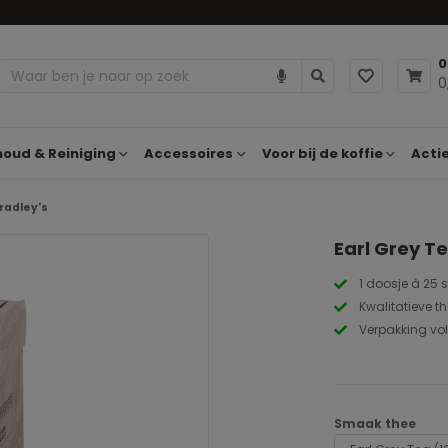
0
0
oud & Reiniging
Accessoires
Voor bij de koffie
Acti
Bradley's
Earl Grey Te
1 doosje à 25 
Kwalitatieve t
Verpakking vol
Smaak thee