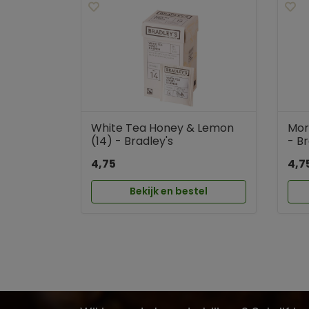
White Tea Honey & Lemon
Mor
(14) - Bradley's
- Br
4,75
4,7
Bekijk en bestel