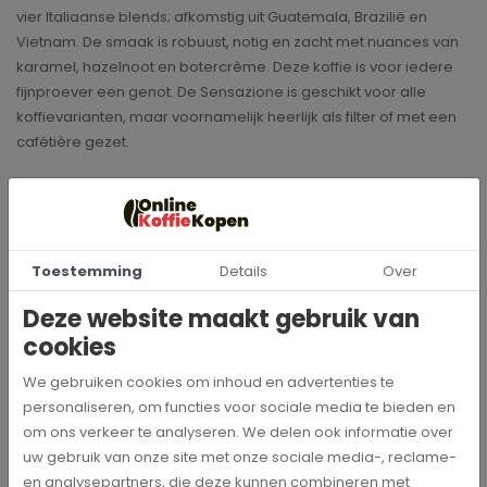
vier Italiaanse blends; afkomstig uit Guatemala, Brazilië en
Vietnam. De smaak is robuust, notig en zacht met nuances van
karamel, hazelnoot en botercrème. Deze koffie is voor iedere
fijnproever een genot. De Sensazione is geschikt voor alle
koffievarianten, maar voornamelijk heerlijk als filter of met een
cafétière gezet.
Specificaties
Toestemming
Details
Over
100049
Artikelnummer
Deze website maakt gebruik van
cookies
Mocca d 'or
Merk
We gebruiken cookies om inhoud en advertenties te
personaliseren, om functies voor sociale media te bieden en
1 kg
Inhoud
om ons verkeer te analyseren. We delen ook informatie over
uw gebruik van onze site met onze sociale media-, reclame-
Vol & rijk
Intensiteit
en analysepartners, die deze kunnen combineren met