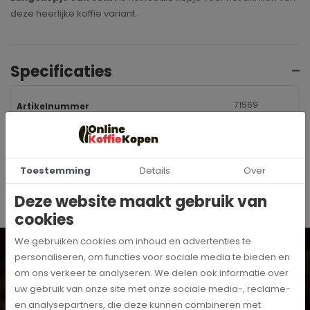
deze heerlijke koffie variant.
Specificaties
71569
Artikelnummer
Jura
Merk
Toestemming
Details
Over
Deze website maakt gebruik van
cookies
We gebruiken cookies om inhoud en advertenties te
Wil je op de hoogte blijven? Schrijf je dan in voor onze
digitale nieuwsbrief!
personaliseren, om functies voor sociale media te bieden en
om ons verkeer te analyseren. We delen ook informatie over
Inschrijven
uw gebruik van onze site met onze sociale media-, reclame-
Ja, ik schrijf me in voor de maandelijkse marketingpromoties
en analysepartners, die deze kunnen combineren met