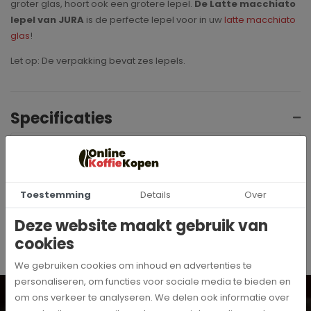
groter glas, hoort ook een grotere lepel.
De Latte macchiato
lepel van JURA
is de perfecte lepel voor in uw
latte macchiato
glas
!
Let op: De verpakking bevat zes lepels.
Specificaties
67386
Artikelnummer
Jura
Merk
Toestemming
Details
Over
Deze website maakt gebruik van
cookies
We gebruiken cookies om inhoud en advertenties te
personaliseren, om functies voor sociale media te bieden en
Wil je op de hoogte blijven? Schrijf je dan in voor onze
om ons verkeer te analyseren. We delen ook informatie over
digitale nieuwsbrief!