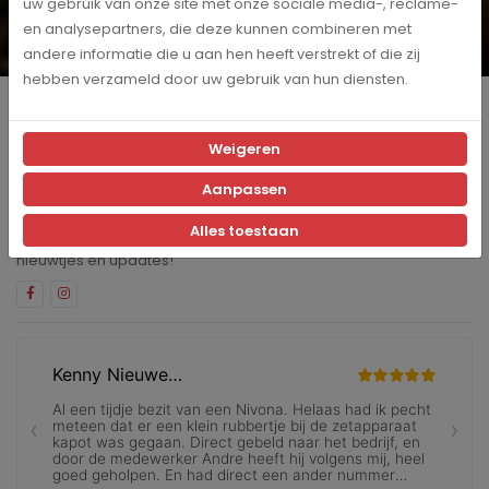
uw gebruik van onze site met onze sociale media-, reclame-
Inschrijven
en analysepartners, die deze kunnen combineren met
Ja, ik schrijf me in voor de maandelijkse marketingpromoties
andere informatie die u aan hen heeft verstrekt of die zij
hebben verzameld door uw gebruik van hun diensten.
Producten
Weigeren
Klantenservice
Aanpassen
Blijf op de hoogte
Alles toestaan
Volg ons op social media en blijf op de hoogte van de laatste
nieuwtjes en updates!