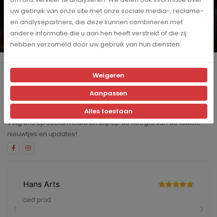
Wil je op de hoogte blijven? Schrijf je dan in voor onze
digitale nieuwsbrief!
uw gebruik van onze site met onze sociale media-, reclame-
en analysepartners, die deze kunnen combineren met
Inschrijven
andere informatie die u aan hen heeft verstrekt of die zij
Ja, ik schrijf me in voor de maandelijkse marketingpromoties
hebben verzameld door uw gebruik van hun diensten.
Producten
Weigeren
Klantenservice
Aanpassen
Blijf op de hoogte
Alles toestaan
Volg ons op social media en blijf op de hoogte van de laatste
nieuwtjes en updates!