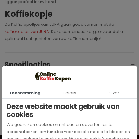
liggen perfect in uw hand.
Koffiekopje
De Koffielepeltjes van JURA gaan goed samen met de
koffiekopjes van JURA
. Deze combinatie zorgt ervoor dat u
optimaal kunt genieten van uw koffiemomentje!
Specificaties
66961
Artikelnummer
Toestemming
Details
Over
Jura
Merk
Deze website maakt gebruik van
cookies
We gebruiken cookies om inhoud en advertenties te
personaliseren, om functies voor sociale media te bieden en
om ons verkeer te analyseren. We delen ook informatie over