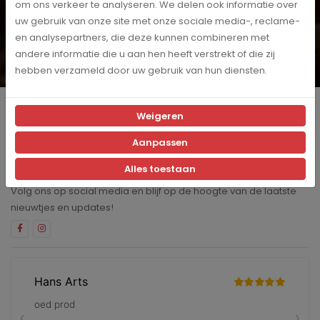
om ons verkeer te analyseren. We delen ook informatie over
Wil je op de hoogte blijven? Schrijf je dan in voor onze
uw gebruik van onze site met onze sociale media-, reclame-
digitale nieuwsbrief!
en analysepartners, die deze kunnen combineren met
Inschrijven
andere informatie die u aan hen heeft verstrekt of die zij
hebben verzameld door uw gebruik van hun diensten.
Ja, ik schrijf me in voor de maandelijkse marketingpromoties
Producten
Weigeren
Aanpassen
Klantenservice
Alles toestaan
Blijf op de hoogte
Volg ons op social media en blijf op de hoogte van de laatste
nieuwtjes en updates!