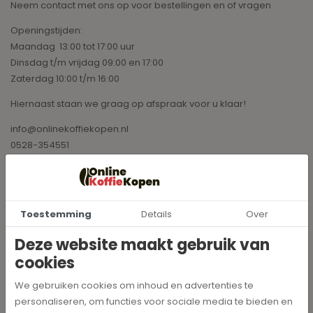
Neem contact met ons op voor bestellingen en of vragen.
Openingstijden:
Maandag 13:00 tot 17:00 uur
Dinsdag t/m vrijdag 09:00 en 17:00
Zaterdag 10:00 t/m 16:00
Hiernaast staan we graag op afspraak voor u klaar!
info@onlinekoffiekopen.nl
0528-354551
Toestemming
Details
Over
Deze website maakt gebruik van
cookies
We gebruiken cookies om inhoud en advertenties te
personaliseren, om functies voor sociale media te bieden en