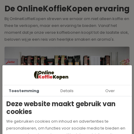
De OnlineKoffieKopen ervaring
Bij OnlineKoffieKopen streven we ernaar om niet alleen koffie en
thee te verkopen, maar een ervaring te bieden. Vanaf het
moment dat je onze verse koffiebonen koopt tot de laatste slok,
beloven wij je een reis van heerlijke smaken en aroma's.
Toestemming
Details
Over
Deze website maakt gebruik van
cookies
We gebruiken cookies om inhoud en advertenties te
personaliseren, om functies voor sociale media te bieden en