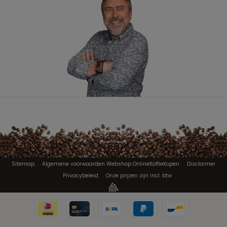
Sitemap
Algemene voorwaarden Webshop OnlineKoffieKopen
Disclaimer
Privacybeleid
Onze prijzen zijn incl. btw