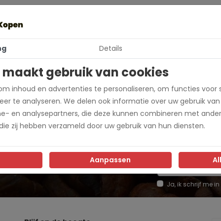
ng
Details
 maakt gebruik van cookies
603
m inhoud en advertenties te personaliseren, om functies voor 
ra
er te analyseren. We delen ook informatie over uw gebruik van
me- en analysepartners, die deze kunnen combineren met ander
 die zij hebben verzameld door uw gebruik van hun diensten.
Aanpassen
Al
e dan in voor onze
Ja, ik schrijf me