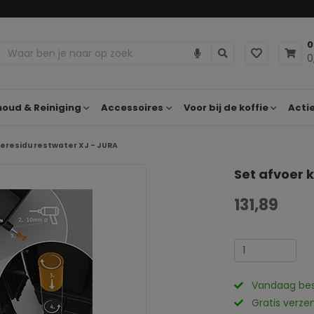
0
0
oud & Reiniging
Accessoires
Voor bij de koffie
Acti
ieresidu restwater XJ - JURA
Set afvoer 
131,89
Vandaag best
Gratis verze