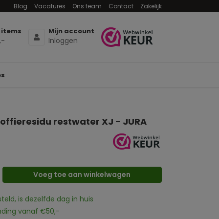
Blog
Vacatures
Ons team
Contact
Zakelijk
 items
Mijn account
,-
Inloggen
es
koffieresidu restwater XJ - JURA
Voeg toe aan winkelwagen
eld, is dezelfde dag in huis
nding vanaf €50,-