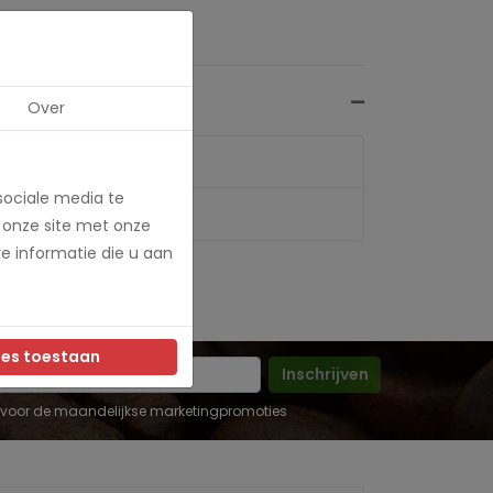
Over
sociale media te
 onze site met onze
e informatie die u aan
les toestaan
Inschrijven
 in voor de maandelijkse marketingpromoties