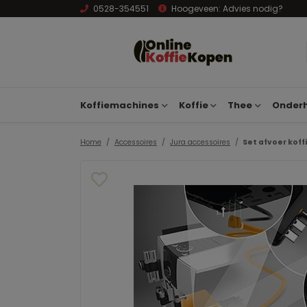
0528-354551
Hoogeveen:
Advies nodig?
Koffiemachines
Koffie
Thee
Onderh
Home
Accessoires
Jura accessoires
Set afvoer koff