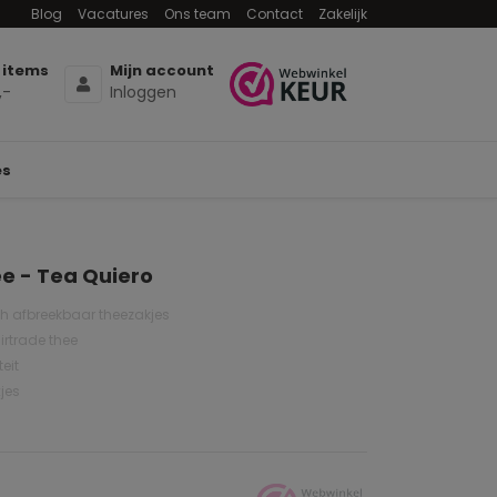
Blog
Vacatures
Ons team
Contact
Zakelijk
 items
Mijn account
,-
Inloggen
es
e - Tea Quiero
ch afbreekbaar theezakjes
irtrade thee
eit
xjes