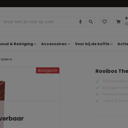
0
0
oud & Reiniging
Accessoires
Voor bij de koffie
Acti
 Quiero
Rooibos The
Biologisch!
100% biologis
Biologische Fa
Premium kwalit
1 doos à 12 bo
everbaar