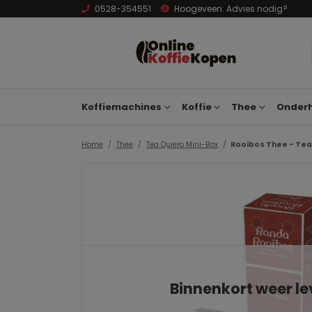
0528-354551
Hoogeveen:
Advies nodig?
Koffiemachines
Koffie
Thee
Onderh
Home
Thee
Tea Quiero Mini-Box
Rooibos Thee - Tea
Binnenkort weer l