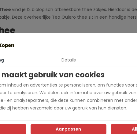
 Thee
vind je 12 biologisch afbreekbare thee zakjes. Hierdoor is 
je. Deze overheerlijke Tea Quiero thee zit in een handige hers
thee
ee een cadeautje. Gerolde, hoogwaardige en biologische Fairtrade
et gemak van een zakje.
ng
Details
 maakt gebruik van cookies
m inhoud en advertenties te personaliseren, om functies voor 
BRONDA
er te analyseren. We delen ook informatie over uw gebruik van
me- en analysepartners, die deze kunnen combineren met ander
a Quiero
 die zij hebben verzameld door uw gebruik van hun diensten.
Aanpassen
Al