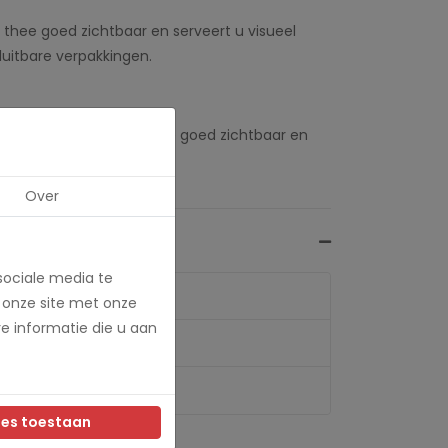
de thee goed zichtbaar en serveert u visueel
luitbare verpakkingen.
 thee. Hierdoor is de thee goed zichtbaar en
Over
sociale media te
 onze site met onze
e informatie die u aan
les toestaan