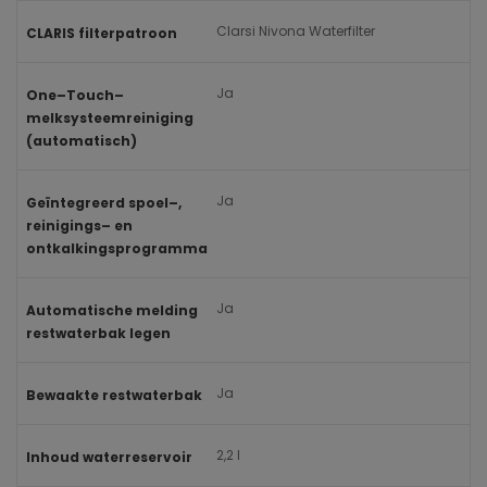
Clarsi Nivona Waterfilter
CLARIS filterpatroon
Ja
One–Touch–
melksysteemreiniging
(automatisch)
Ja
Geïntegreerd spoel–,
reinigings– en
ontkalkingsprogramma
Ja
Automatische melding
restwaterbak legen
Ja
Bewaakte restwaterbak
2,2 l
Inhoud waterreservoir