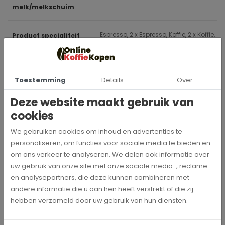
melk/melkschuim
Espresso, 2 x Espresso, Koffie, 2 x Koffie,
Product specialiteit
Cappuccino, Latte macchiato, Portie
melk, Americano, Melkschuimportie
Toestemming
Details
Over
Pulse Extraction Process (P.E.P.®)
One-Touch Lungo-
functie
Deze website maakt gebruik van
cookies
Ja
One-Touch-functie
We gebruiken cookies om inhoud en advertenties te
personaliseren, om functies voor sociale media te bieden en
1
Thermoblok
om ons verkeer te analyseren. We delen ook informatie over
verwarmingssysteem
uw gebruik van onze site met onze sociale media-, reclame-
en analysepartners, die deze kunnen combineren met
andere informatie die u aan hen heeft verstrekt of die zij
Ja
Poederschacht voor
hebben verzameld door uw gebruik van hun diensten.
gemalen koffie