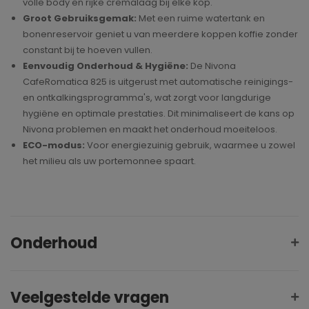
volle body en rijke cremalaag bij elke kop.
Groot Gebruiksgemak:
Met een ruime watertank en
bonenreservoir geniet u van meerdere koppen koffie zonder
constant bij te hoeven vullen.
Eenvoudig Onderhoud & Hygiëne:
De Nivona
CafeRomatica 825 is uitgerust met automatische reinigings-
en ontkalkingsprogramma's, wat zorgt voor langdurige
hygiëne en optimale prestaties. Dit minimaliseert de kans op
Nivona problemen en maakt het onderhoud moeiteloos.
ECO-modus:
Voor energiezuinig gebruik, waarmee u zowel
het milieu als uw portemonnee spaart.
Onderhoud
Veelgestelde vragen