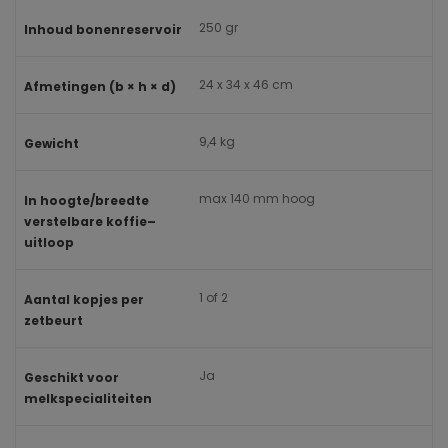
250 gr
Inhoud bonenreservoir
24 x 34 x 46 cm
Afmetingen (b × h × d)
9,4 kg
Gewicht
max 140 mm hoog
In hoogte/breedte
verstelbare koffie–
uitloop
1 of 2
Aantal kopjes per
zetbeurt
Ja
Geschikt voor
melkspecialiteiten