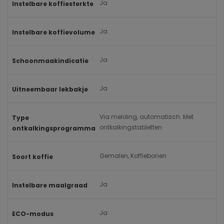
Ja
Instelbare koffiesterkte
Ja
Instelbare koffievolume
Ja
Schoonmaakindicatie
Ja
Uitneembaar lekbakje
Via melding, automatisch. Met
Type
ontkalkingstabletten
ontkalkingsprogramma
Gemalen, Koffiebonen
Soort koffie
Ja
Instelbare maalgraad
Ja
ECO-modus