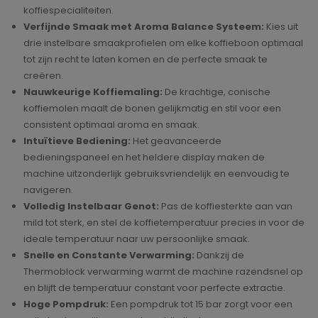
koffiespecialiteiten.
Verfijnde Smaak met Aroma Balance Systeem:
Kies uit
drie instelbare smaakprofielen om elke koffieboon optimaal
tot zijn recht te laten komen en de perfecte smaak te
creëren.
Nauwkeurige Koffiemaling:
De krachtige, conische
koffiemolen maalt de bonen gelijkmatig en stil voor een
consistent optimaal aroma en smaak.
Intuïtieve Bediening:
Het geavanceerde
bedieningspaneel en het heldere display maken de
machine uitzonderlijk gebruiksvriendelijk en eenvoudig te
navigeren.
Volledig Instelbaar Genot:
Pas de koffiesterkte aan van
mild tot sterk, en stel de koffietemperatuur precies in voor de
ideale temperatuur naar uw persoonlijke smaak.
Snelle en Constante Verwarming:
Dankzij de
Thermoblock verwarming warmt de machine razendsnel op
en blijft de temperatuur constant voor perfecte extractie.
Hoge Pompdruk:
Een pompdruk tot 15 bar zorgt voor een