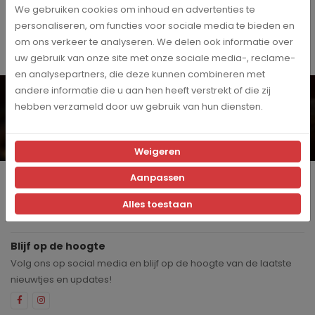
We gebruiken cookies om inhoud en advertenties te
personaliseren, om functies voor sociale media te bieden en
om ons verkeer te analyseren. We delen ook informatie over
uw gebruik van onze site met onze sociale media-, reclame-
en analysepartners, die deze kunnen combineren met
Wil je op de hoogte blijven? Schrijf je dan in voor onze
andere informatie die u aan hen heeft verstrekt of die zij
digitale nieuwsbrief!
hebben verzameld door uw gebruik van hun diensten.
Inschrijven
Ja, ik schrijf me in voor de maandelijkse marketingpromoties
Weigeren
Aanpassen
Producten
Alles toestaan
Klantenservice
Blijf op de hoogte
Volg ons op social media en blijf op de hoogte van de laatste
nieuwtjes en updates!