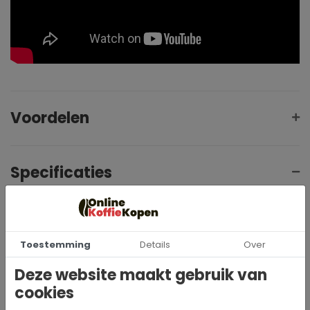
Voordelen
Specificaties
24176
Artikelnummer
Toestemming
Details
Over
Jura
Merk
Deze website maakt gebruik van
1,1 m
Kabellengte
cookies