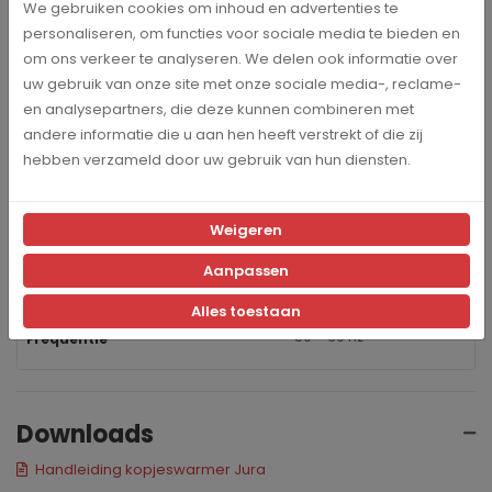
We gebruiken cookies om inhoud en advertenties te
220 - 240 V ~
Spanning
personaliseren, om functies voor sociale media te bieden en
om ons verkeer te analyseren. We delen ook informatie over
uw gebruik van onze site met onze sociale media-, reclame-
1,1 kg
Gewicht
en analysepartners, die deze kunnen combineren met
andere informatie die u aan hen heeft verstrekt of die zij
13,9 cm
Breedte
hebben verzameld door uw gebruik van hun diensten.
19,9 cm
Hoogte
Weigeren
Aanpassen
25,8 cm
Diepte
Alles toestaan
50 – 60 hz
Frequentie
Downloads
Handleiding kopjeswarmer Jura